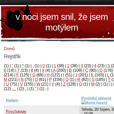
v noci jsem snil, že jsem
motýlem
Domů
Rejstřík
(1)
|
"
(1)
|
*
(1)
|
.
(1)
|
0
(1)
|
1
(38)
|
2
(38)
|
3
(23)
|
4
(23)
|
5
(
6
(14)
|
7
(13)
|
8
(4)
|
9
(4)
|
A
(200)
|
B
(109)
|
Č
(90)
|
D
(176)
(214)
|
F
(125)
|
G
(69)
|
H
(122)
|
I
(51)
|
J
(201)
|
K
(183)
|
L
(1
M
(221)
|
N
(75)
|
O
(61)
|
P
(234)
|
Q
(1)
|
R
(82)
|
S
(185)
|
T
(
|
U
(75)
|
V
(155)
|
W
(21)
|
Y
(4)
|
Z
(128)
|
Ο
(1)
|
М
(2)
|
(1)
آ
|
(12)
…
|
(2)
„
|
(1)
“
|
(1)
‚
|
Poslední obnova
Nadpis
Středa, 20 Srpen, 
Psychologie
- 15:08