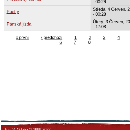
- 00:29
Středa, 4 Červen, 
Poetry
- 00:28
Úterý, 3 Červen, 2
Pánská jízda
- 17:08
« první
‹ předchozí
1
2
3
4
6
7
8
Tomáš Odaha © 1999-2022