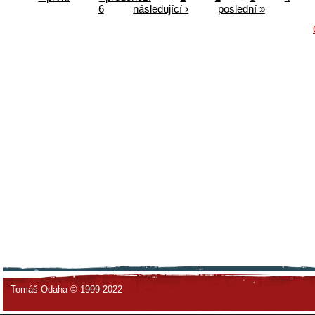
6
následující ›
poslední »
Tomáš Odaha © 1999-2022