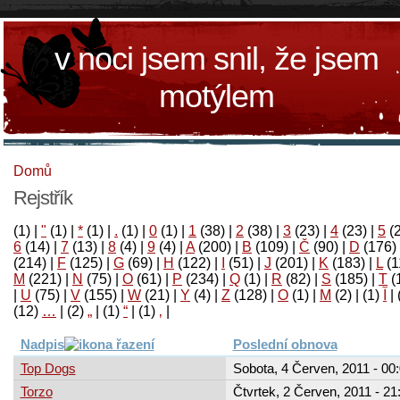
v noci jsem snil, že jsem
motýlem
Domů
Rejstřík
(1)
|
"
(1)
|
*
(1)
|
.
(1)
|
0
(1)
|
1
(38)
|
2
(38)
|
3
(23)
|
4
(23)
|
5
(
6
(14)
|
7
(13)
|
8
(4)
|
9
(4)
|
A
(200)
|
B
(109)
|
Č
(90)
|
D
(176)
(214)
|
F
(125)
|
G
(69)
|
H
(122)
|
I
(51)
|
J
(201)
|
K
(183)
|
L
(1
M
(221)
|
N
(75)
|
O
(61)
|
P
(234)
|
Q
(1)
|
R
(82)
|
S
(185)
|
T
(
|
U
(75)
|
V
(155)
|
W
(21)
|
Y
(4)
|
Z
(128)
|
Ο
(1)
|
М
(2)
|
(1)
آ
|
(12)
…
|
(2)
„
|
(1)
“
|
(1)
‚
|
Nadpis
Poslední obnova
Top Dogs
Sobota, 4 Červen, 2011 - 00
Torzo
Čtvrtek, 2 Červen, 2011 - 21