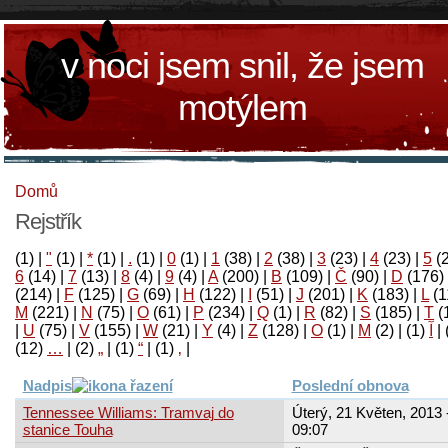
v noci jsem snil, že jsem
motýlem
Domů
Rejstřík
(1)
|
"
(1)
|
*
(1)
|
.
(1)
|
0
(1)
|
1
(38)
|
2
(38)
|
3
(23)
|
4
(23)
|
5
(
6
(14)
|
7
(13)
|
8
(4)
|
9
(4)
|
A
(200)
|
B
(109)
|
Č
(90)
|
D
(176)
(214)
|
F
(125)
|
G
(69)
|
H
(122)
|
I
(51)
|
J
(201)
|
K
(183)
|
L
(1
M
(221)
|
N
(75)
|
O
(61)
|
P
(234)
|
Q
(1)
|
R
(82)
|
S
(185)
|
T
(
|
U
(75)
|
V
(155)
|
W
(21)
|
Y
(4)
|
Z
(128)
|
Ο
(1)
|
М
(2)
|
(1)
آ
|
(12)
…
|
(2)
„
|
(1)
“
|
(1)
‚
|
Nadpis
Poslední obnova
Tennessee Williams: Tramvaj do
Úterý, 21 Květen, 2013 
stanice Touha
09:07