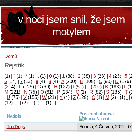
v noci jsem snil, že jsem
motýlem
Domů
Rejstřík
(1)
|
"
(1)
|
*
(1)
|
.
(1)
|
0
(1)
|
1
(38)
|
2
(38)
|
3
(23)
|
4
(23)
|
5
(
6
(14)
|
7
(13)
|
8
(4)
|
9
(4)
|
A
(200)
|
B
(109)
|
Č
(90)
|
D
(176)
(214)
|
F
(125)
|
G
(69)
|
H
(122)
|
I
(51)
|
J
(201)
|
K
(183)
|
L
(1
M
(221)
|
N
(75)
|
O
(61)
|
P
(234)
|
Q
(1)
|
R
(82)
|
S
(185)
|
T
(
|
U
(75)
|
V
(155)
|
W
(21)
|
Y
(4)
|
Z
(128)
|
Ο
(1)
|
М
(2)
|
(1)
آ
|
(12)
…
|
(2)
„
|
(1)
“
|
(1)
‚
|
Poslední obnova
Nadpis
Top Dogs
Sobota, 4 Červen, 2011 - 0