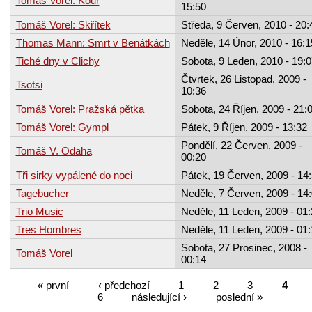
Tomáš Vorel: Kouř
15:50
Tomáš Vorel: Skřítek
Středa, 9 Červen, 2010 - 20:
Thomas Mann: Smrt v Benátkách
Neděle, 14 Únor, 2010 - 16:1
Tiché dny v Clichy
Sobota, 9 Leden, 2010 - 19:0
Čtvrtek, 26 Listopad, 2009 -
Tsotsi
10:36
Tomáš Vorel: Pražská pětka
Sobota, 24 Říjen, 2009 - 21:
Tomáš Vorel: Gympl
Pátek, 9 Říjen, 2009 - 13:32
Pondělí, 22 Červen, 2009 -
Tomáš V. Odaha
00:20
Tři sirky vypálené do noci
Pátek, 19 Červen, 2009 - 14
Tagebucher
Neděle, 7 Červen, 2009 - 14
Trio Music
Neděle, 11 Leden, 2009 - 01
Tres Hombres
Neděle, 11 Leden, 2009 - 01
Sobota, 27 Prosinec, 2008 -
Tomáš Vorel
00:14
« první
‹ předchozí
1
2
3
4
6
následující ›
poslední »