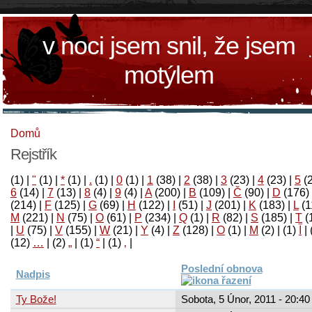
v noci jsem snil, že jsem
motýlem
Domů
Rejstřík
(1)
|
"
(1)
|
*
(1)
|
.
(1)
|
0
(1)
|
1
(38)
|
2
(38)
|
3
(23)
|
4
(23)
|
5
(
6
(14)
|
7
(13)
|
8
(4)
|
9
(4)
|
A
(200)
|
B
(109)
|
Č
(90)
|
D
(176)
(214)
|
F
(125)
|
G
(69)
|
H
(122)
|
I
(51)
|
J
(201)
|
K
(183)
|
L
(1
M
(221)
|
N
(75)
|
O
(61)
|
P
(234)
|
Q
(1)
|
R
(82)
|
S
(185)
|
T
(
|
U
(75)
|
V
(155)
|
W
(21)
|
Y
(4)
|
Z
(128)
|
Ο
(1)
|
М
(2)
|
(1)
آ
|
(12)
…
|
(2)
„
|
(1)
“
|
(1)
‚
|
Poslední obnova
Nadpis
Ty Bože!
Sobota, 5 Únor, 2011 - 20:40