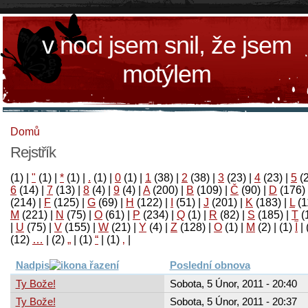
v noci jsem snil, že jsem
motýlem
Domů
Rejstřík
(1)
|
"
(1)
|
*
(1)
|
.
(1)
|
0
(1)
|
1
(38)
|
2
(38)
|
3
(23)
|
4
(23)
|
5
(
6
(14)
|
7
(13)
|
8
(4)
|
9
(4)
|
A
(200)
|
B
(109)
|
Č
(90)
|
D
(176)
(214)
|
F
(125)
|
G
(69)
|
H
(122)
|
I
(51)
|
J
(201)
|
K
(183)
|
L
(1
M
(221)
|
N
(75)
|
O
(61)
|
P
(234)
|
Q
(1)
|
R
(82)
|
S
(185)
|
T
(
|
U
(75)
|
V
(155)
|
W
(21)
|
Y
(4)
|
Z
(128)
|
Ο
(1)
|
М
(2)
|
(1)
آ
|
(12)
…
|
(2)
„
|
(1)
“
|
(1)
‚
|
Nadpis
Poslední obnova
Ty Bože!
Sobota, 5 Únor, 2011 - 20:40
Ty Bože!
Sobota, 5 Únor, 2011 - 20:37