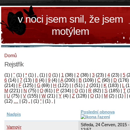
v noci jsem snil, že jsem
motýlem
Domů
Rejstřík
(1)
|
"
(1)
|
*
(1)
|
.
(1)
|
0
(1)
|
1
(38)
|
2
(38)
|
3
(23)
|
4
(23)
|
5
(
6
(14)
|
7
(13)
|
8
(4)
|
9
(4)
|
A
(200)
|
B
(109)
|
Č
(90)
|
D
(176)
(214)
|
F
(125)
|
G
(69)
|
H
(122)
|
I
(51)
|
J
(201)
|
K
(183)
|
L
(1
M
(221)
|
N
(75)
|
O
(61)
|
P
(234)
|
Q
(1)
|
R
(82)
|
S
(185)
|
T
(
|
U
(75)
|
V
(155)
|
W
(21)
|
Y
(4)
|
Z
(128)
|
Ο
(1)
|
М
(2)
|
(1)
آ
|
(12)
…
|
(2)
„
|
(1)
“
|
(1)
‚
|
Poslední obnova
Nadpis
Středa, 24 Červen, 2015 -
Vampýr
12:57