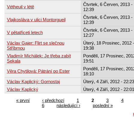
Čtvrtek, 6 Červen, 2013 -
Vétheuil v létě
12:39
Čtvrtek, 6 Červen, 2013 -
Vlajkosláva v ulici Montorgueil
12:39
Čtvrtek, 6 Červen, 2013 -
V pětatřiceti letech
12:27
Václav Gajer: Flirt se slečnou
Úterý, 18 Prosinec, 2012 
Stříbrnou
19:38
Vladimír Michálek: Je třeba zabít
Pondělí, 17 Prosinec, 201
Sekala
19:51
Pondělí, 17 Prosinec, 201
Věra Chytilová: Pátrání po Ester
18:10
Václav Kaplický: Gornostaj
Úterý, 4 Září, 2012 - 22:2
Václav Kaplický
Úterý, 4 Září, 2012 - 22:0
« první
‹ předchozí
1
2
3
4
6
následující ›
poslední »