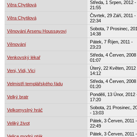
Středa, 1 Srpen, 2012 -
Věra Chytilová
21:55
Čtvrtek, 29 Září, 2011 -
Věra Chytilová
22:34
Sobota, 7 Prosinec, 201
Věnování Arsenu Houssayovi
14:38
Pátek, 7 Říjen, 2011 -
Věnování
23:23
Středa, 4 Červen, 2008 
Venkovský lékař
01:07
Úterý, 22 Květen, 2012 
Veni, Vidi, Vici
14:12
Středa, 4 Červen, 2008 
Velmistři templářského řádu
01:20
Pondělí, 13 Únor, 2012 
Velký bratr
17:20
Sobota, 21 Prosinec, 2
Velkomyslný hráč
- 13:03
Pátek, 3 Červen, 2011 -
Veliký život
22:49
Pátek, 3 Červen, 2011 -
Velice modrý pták