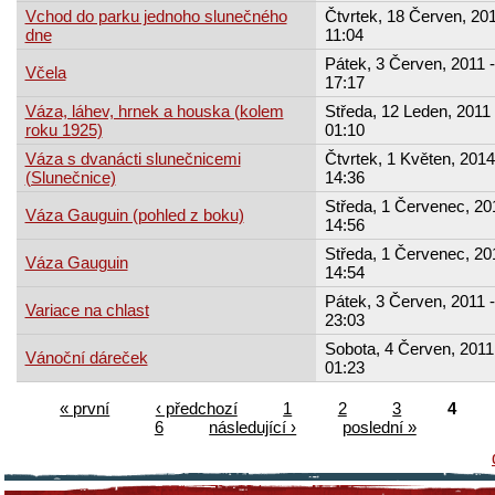
Vchod do parku jednoho slunečného
Čtvrtek, 18 Červen, 201
dne
11:04
Pátek, 3 Červen, 2011 -
Včela
17:17
Váza, láhev, hrnek a houska (kolem
Středa, 12 Leden, 2011 
roku 1925)
01:10
Váza s dvanácti slunečnicemi
Čtvrtek, 1 Květen, 2014
(Slunečnice)
14:36
Středa, 1 Červenec, 20
Váza Gauguin (pohled z boku)
14:56
Středa, 1 Červenec, 20
Váza Gauguin
14:54
Pátek, 3 Červen, 2011 -
Variace na chlast
23:03
Sobota, 4 Červen, 2011
Vánoční dáreček
01:23
« první
‹ předchozí
1
2
3
4
6
následující ›
poslední »