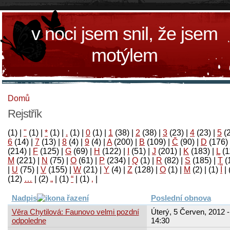
v noci jsem snil, že jsem
motýlem
Domů
Rejstřík
(1)
|
"
(1)
|
*
(1)
|
.
(1)
|
0
(1)
|
1
(38)
|
2
(38)
|
3
(23)
|
4
(23)
|
5
(
6
(14)
|
7
(13)
|
8
(4)
|
9
(4)
|
A
(200)
|
B
(109)
|
Č
(90)
|
D
(176)
(214)
|
F
(125)
|
G
(69)
|
H
(122)
|
I
(51)
|
J
(201)
|
K
(183)
|
L
(1
M
(221)
|
N
(75)
|
O
(61)
|
P
(234)
|
Q
(1)
|
R
(82)
|
S
(185)
|
T
(
|
U
(75)
|
V
(155)
|
W
(21)
|
Y
(4)
|
Z
(128)
|
Ο
(1)
|
М
(2)
|
(1)
آ
|
(12)
…
|
(2)
„
|
(1)
“
|
(1)
‚
|
Nadpis
Poslední obnova
Věra Chytilová: Faunovo velmi pozdní
Úterý, 5 Červen, 2012 -
odpoledne
14:30