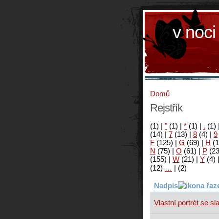
v noci
Domů
Rejstřík
(1)
|
"
(1)
|
*
(1)
|
.
(1)
(14)
|
7
(13)
|
8
(4)
|
9
F
(125)
|
G
(69)
|
H
(1
N
(75)
|
O
(61)
|
P
(2
(155)
|
W
(21)
|
Y
(4)
(12)
…
|
(2)
Nadpis
Vlastní portrét se