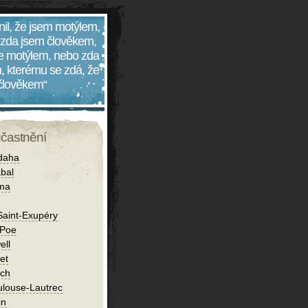
nil, že jsem motýlem,
 zda jsem člověkem,
 je motýlem, nebo zda
, kterému se zdá, že
 člověkem“
účastnění
daha
bal
íma
Saint-Exupéry
 Poe
ell
et
ch
ulouse-Lautrec
in