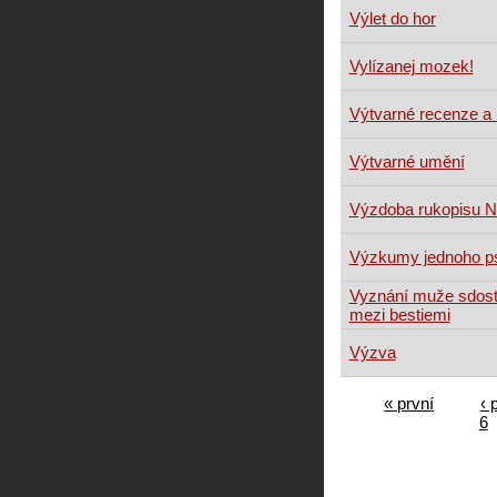
Výlet do hor
Vylízanej mozek!
Výtvarné recenze a k
Výtvarné umění
Výzdoba rukopisu 
Výzkumy jednoho p
Vyznání muže sdosta
mezi bestiemi
Výzva
« první
‹ 
6