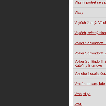
Vlastní portrét se
Vlasy
Vojtěch Jasný: Všich
Vojtěch, řečený siro
Volker Schlöndorff:
Volker Schlöndorff: 
Volker Schlöndorff: 
Kateřiny Blumové
Volného filosofie češ
Vracím se tam, kde 
Vrah jsi ty!
Vrazi