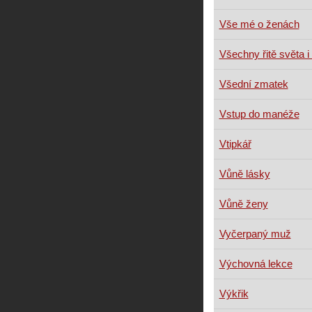
Vše mé o ženách
Všechny řitě světa i
Všední zmatek
Vstup do manéže
Vtipkář
Vůně lásky
Vůně ženy
Vyčerpaný muž
Výchovná lekce
Výkřik