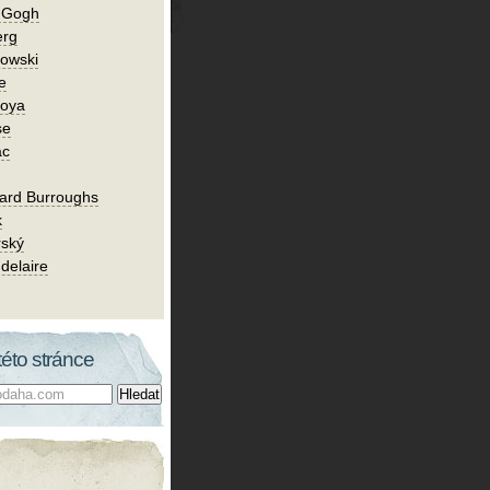
n Gogh
erg
owski
e
Goya
se
ac
ard Burroughs
k
rský
delaire
této stránce