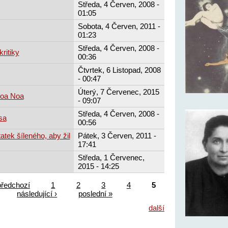
Středa, 4 Červen, 2008 -
01:05
Sobota, 4 Červen, 2011 -
01:23
Středa, 4 Červen, 2008 -
ritiky
00:36
Čtvrtek, 6 Listopad, 2008
- 00:47
Úterý, 7 Červenec, 2015
Noa Noa
- 09:07
Středa, 4 Červen, 2008 -
sa
00:56
tek šíleného, aby žil
Pátek, 3 Červen, 2011 -
17:41
Středa, 1 Červenec,
2015 - 14:25
předchozí
1
2
3
4
5
následující ›
poslední »
další