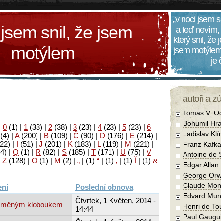
„v noci jsem s
 jsem snil, že jsem
a teď nevím,
který snil, že
motýlem
jsem motýlem
je
autoři a z
Tomáš V. O
Bohumil Hra
|
0
(1)
|
1
(38)
|
2
(38)
|
3
(23)
|
4
(23)
|
5
(23)
|
6
Ladislav Kl
(4)
|
A
(200)
|
B
(109)
|
Č
(90)
|
D
(176)
|
E
(214)
|
22)
|
I
(51)
|
J
(201)
|
K
(183)
|
L
(119)
|
M
(221)
|
Franz Kafka
34)
|
Q
(1)
|
R
(82)
|
S
(185)
|
T
(171)
|
U
(75)
|
V
Antoine de 
|
Z
(128)
|
Ο
(1)
|
М
(2)
|
„
|
(1)
“
|
(1)
‚
|
(1)
آ
|
(1)
א
Edgar Allan
George Orw
Claude Mon
Poslední obnova
Edvard Mun
Čtvrtek, 1 Květen, 2014 -
 slaměným kloboukem
Henri de To
14:44
Paul Gaugu