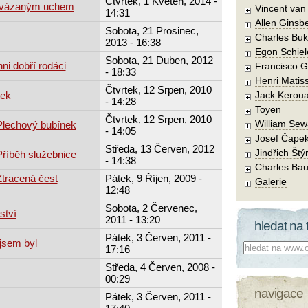
Čtvrtek, 1 Květen, 2014 -
 zavázaným uchem
Vincent va
14:31
Allen Ginsb
Sobota, 21 Prosinec,
Charles Buk
2013 - 16:38
Egon Schiel
Sobota, 21 Duben, 2012
ni dobří rodáci
Francisco 
- 18:33
Henri Matis
Čtvrtek, 12 Srpen, 2010
tek
Jack Kerou
- 14:28
Toyen
Čtvrtek, 12 Srpen, 2010
William Sew
 Plechový bubínek
- 14:05
Josef Čape
Středa, 13 Červen, 2012
Jindřich Štý
Příběh služebnice
- 14:38
Charles Bau
Ztracená čest
Pátek, 9 Říjen, 2009 -
Galerie
12:48
Sobota, 2 Červenec,
ství
2011 - 13:20
hledat na 
Pátek, 3 Červen, 2011 -
jsem byl
Co hledat:
17:16
Středa, 4 Červen, 2008 -
00:29
navigace
Pátek, 3 Červen, 2011 -