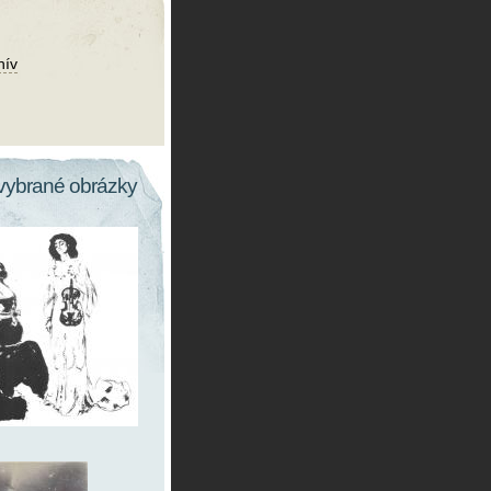
hív
vybrané obrázky