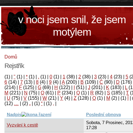
v noci jsem snil, že jsem
motýlem
Domů
Rejstřík
(1)
|
"
(1)
|
*
(1)
|
.
(1)
|
0
(1)
|
1
(38)
|
2
(38)
|
3
(23)
|
4
(23)
|
5
(
6
(14)
|
7
(13)
|
8
(4)
|
9
(4)
|
A
(200)
|
B
(109)
|
Č
(90)
|
D
(176)
(214)
|
F
(125)
|
G
(69)
|
H
(122)
|
I
(51)
|
J
(201)
|
K
(183)
|
L
(1
M
(221)
|
N
(75)
|
O
(61)
|
P
(234)
|
Q
(1)
|
R
(82)
|
S
(185)
|
T
(
|
U
(75)
|
V
(155)
|
W
(21)
|
Y
(4)
|
Z
(128)
|
Ο
(1)
|
М
(2)
|
(1)
آ
|
(12)
…
|
(2)
„
|
(1)
“
|
(1)
‚
|
Nadpis
Poslední obnova
Sobota, 7 Prosinec, 201
Vyzvání k cestě
17:28