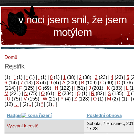
v noci jsem snil, že jsem
motýlem
Domů
Rejstřík
(1)
|
"
(1)
|
*
(1)
|
.
(1)
|
0
(1)
|
1
(38)
|
2
(38)
|
3
(23)
|
4
(23)
|
5
(
6
(14)
|
7
(13)
|
8
(4)
|
9
(4)
|
A
(200)
|
B
(109)
|
Č
(90)
|
D
(176)
(214)
|
F
(125)
|
G
(69)
|
H
(122)
|
I
(51)
|
J
(201)
|
K
(183)
|
L
(1
M
(221)
|
N
(75)
|
O
(61)
|
P
(234)
|
Q
(1)
|
R
(82)
|
S
(185)
|
T
(
|
U
(75)
|
V
(155)
|
W
(21)
|
Y
(4)
|
Z
(128)
|
Ο
(1)
|
М
(2)
|
(1)
آ
|
(12)
…
|
(2)
„
|
(1)
“
|
(1)
‚
|
Nadpis
Poslední obnova
Sobota, 7 Prosinec, 201
Vyzvání k cestě
17:28