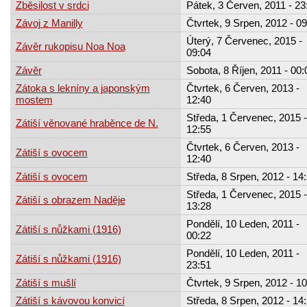
Zběsilost v srdci
Pátek, 3 Červen, 2011 - 23
Závoj z Manilly
Čtvrtek, 9 Srpen, 2012 - 09
Úterý, 7 Červenec, 2015 -
Závěr rukopisu Noa Noa
09:04
Závěr
Sobota, 8 Říjen, 2011 - 00:
Zátoka s lekníny a japonským
Čtvrtek, 6 Červen, 2013 -
mostem
12:40
Středa, 1 Červenec, 2015 -
Zátiší věnované hraběnce de N.
12:55
Čtvrtek, 6 Červen, 2013 -
Zátiší s ovocem
12:40
Zátiší s ovocem
Středa, 8 Srpen, 2012 - 14
Středa, 1 Červenec, 2015 -
Zátiší s obrazem Naděje
13:28
Pondělí, 10 Leden, 2011 -
Zátiší s nůžkami (1916)
00:22
Pondělí, 10 Leden, 2011 -
Zátiší s nůžkami (1916)
23:51
Zátiší s mušlí
Čtvrtek, 9 Srpen, 2012 - 10
Zátiší s kávovou konvicí
Středa, 8 Srpen, 2012 - 14