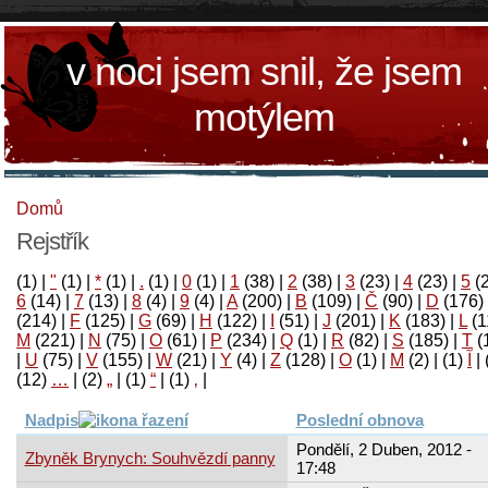
v noci jsem snil, že jsem
motýlem
Domů
Rejstřík
(1)
|
"
(1)
|
*
(1)
|
.
(1)
|
0
(1)
|
1
(38)
|
2
(38)
|
3
(23)
|
4
(23)
|
5
(
6
(14)
|
7
(13)
|
8
(4)
|
9
(4)
|
A
(200)
|
B
(109)
|
Č
(90)
|
D
(176)
(214)
|
F
(125)
|
G
(69)
|
H
(122)
|
I
(51)
|
J
(201)
|
K
(183)
|
L
(1
M
(221)
|
N
(75)
|
O
(61)
|
P
(234)
|
Q
(1)
|
R
(82)
|
S
(185)
|
T
(
|
U
(75)
|
V
(155)
|
W
(21)
|
Y
(4)
|
Z
(128)
|
Ο
(1)
|
М
(2)
|
(1)
آ
|
(12)
…
|
(2)
„
|
(1)
“
|
(1)
‚
|
Nadpis
Poslední obnova
Pondělí, 2 Duben, 2012 -
Zbyněk Brynych: Souhvězdí panny
17:48