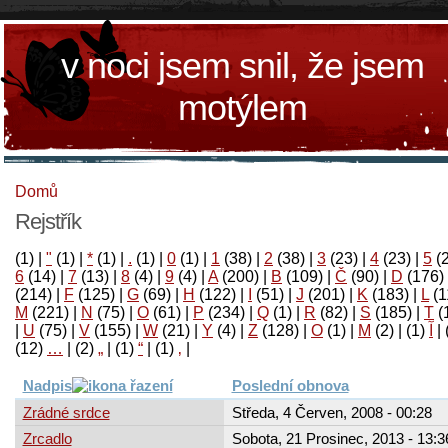
v noci jsem snil, že jsem
motýlem
Domů
Rejstřík
(1)
|
"
(1)
|
*
(1)
|
.
(1)
|
0
(1)
|
1
(38)
|
2
(38)
|
3
(23)
|
4
(23)
|
5
(
6
(14)
|
7
(13)
|
8
(4)
|
9
(4)
|
A
(200)
|
B
(109)
|
Č
(90)
|
D
(176)
(214)
|
F
(125)
|
G
(69)
|
H
(122)
|
I
(51)
|
J
(201)
|
K
(183)
|
L
(1
M
(221)
|
N
(75)
|
O
(61)
|
P
(234)
|
Q
(1)
|
R
(82)
|
S
(185)
|
T
(
|
U
(75)
|
V
(155)
|
W
(21)
|
Y
(4)
|
Z
(128)
|
Ο
(1)
|
М
(2)
|
(1)
آ
|
(12)
…
|
(2)
„
|
(1)
“
|
(1)
‚
|
Nadpis
Poslední obnova
Zrádné srdce
Středa, 4 Červen, 2008 - 00:28
Zrcadlo
Sobota, 21 Prosinec, 2013 - 13:3