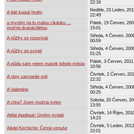
22:16
Neděle, 23 Leden, 201
A lidé kupují hroby
22:49
a myslím na tu malou cikánku …
Pátek, 19 Červen, 200
možná dvanáctiletou
15:01
Středa, 4 Červen, 2008
A nůžky se rozevírají
00:59
Středa, 4 Červen, 2008
A nůžky se svírají
01:25
Pátek, 3 Červen, 2011 
A půjdu sám rejem masek tohoto města
10:56
Čtvrtek, 2 Červen, 201
A rány zasypejte solí
22:32
Středa, 4 Červen, 2008
A Valentine
00:25
Sobota, 20 Červen, 20
A zítra? Jsem možná mrtev
13:55
Čtvrtek, 14 Říjen, 2010
Abbé Appliqué: Umění mrdati
14:23
Čtvrtek, 5 Leden, 2012
Abdel Kechiche: Černá venuše
22:01