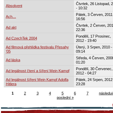
Čtvrtek, 26 Listopad, 
Absolvent
- 10:32
Pátek, 3 Červen, 2011 
Ach…
16:56
Čtvrtek, 2 Červen, 201
Ad akt
22:36
Pondělí, 17 Prosinec,
Ad CzechTek 2004
2012 - 19:40
Ad filmová přehlídka festivalu Přesahy
Úterý, 3 Srpen, 2010 -
‘05
09:14
Středa, 4 Červen, 2008
Ad láska
01:20
Pondělí, 30 Červenec,
Ad legálnost čtení a šíření Mein Kampf
2012 - 04:27
Ad legálnost šíření Mein Kampf Adolfa
Pátek, 24 Srpen, 2012 
Hitlera
23:28
1
2
3
4
5
6
7
následují
poslední »