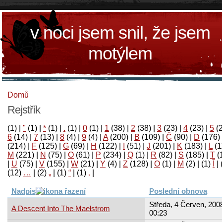
v noci jsem snil, že jsem
motýlem
Domů
Rejstřík
(1)
|
"
(1)
|
*
(1)
|
.
(1)
|
0
(1)
|
1
(38)
|
2
(38)
|
3
(23)
|
4
(23)
|
5
(
6
(14)
|
7
(13)
|
8
(4)
|
9
(4)
|
A
(200)
|
B
(109)
|
Č
(90)
|
D
(176)
(214)
|
F
(125)
|
G
(69)
|
H
(122)
|
I
(51)
|
J
(201)
|
K
(183)
|
L
(1
M
(221)
|
N
(75)
|
O
(61)
|
P
(234)
|
Q
(1)
|
R
(82)
|
S
(185)
|
T
(
|
U
(75)
|
V
(155)
|
W
(21)
|
Y
(4)
|
Z
(128)
|
Ο
(1)
|
М
(2)
|
(1)
آ
|
(12)
…
|
(2)
„
|
(1)
“
|
(1)
‚
|
Nadpis
Poslední obnova
Středa, 4 Červen, 2008
A Descent Into The Maelstrom
00:23