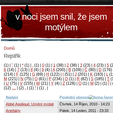
v noci jsem snil, že jsem
motýlem
Domů
Rejstřík
(1)
|
"
(1)
|
*
(1)
|
.
(1)
|
0
(1)
|
1
(38)
|
2
(38)
|
3
(23)
|
4
(23)
|
5
(
6
(14)
|
7
(13)
|
8
(4)
|
9
(4)
|
A
(200)
|
B
(109)
|
Č
(90)
|
D
(176)
(214)
|
F
(125)
|
G
(69)
|
H
(122)
|
I
(51)
|
J
(201)
|
K
(183)
|
L
(1
M
(221)
|
N
(75)
|
O
(61)
|
P
(234)
|
Q
(1)
|
R
(82)
|
S
(185)
|
T
(
|
U
(75)
|
V
(155)
|
W
(21)
|
Y
(4)
|
Z
(128)
|
Ο
(1)
|
М
(2)
|
(1)
آ
|
(12)
…
|
(2)
„
|
(1)
“
|
(1)
‚
|
Nadpis
Poslední obnova
Abbé Appliqué: Umění mrdati
Čtvrtek, 14 Říjen, 2010 - 14:23
Artefakty
Pátek, 14 Leden, 2011 - 23:33