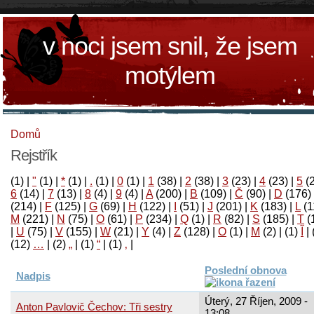
v noci jsem snil, že jsem
motýlem
Domů
Rejstřík
(1)
|
"
(1)
|
*
(1)
|
.
(1)
|
0
(1)
|
1
(38)
|
2
(38)
|
3
(23)
|
4
(23)
|
5
(
6
(14)
|
7
(13)
|
8
(4)
|
9
(4)
|
A
(200)
|
B
(109)
|
Č
(90)
|
D
(176)
(214)
|
F
(125)
|
G
(69)
|
H
(122)
|
I
(51)
|
J
(201)
|
K
(183)
|
L
(1
M
(221)
|
N
(75)
|
O
(61)
|
P
(234)
|
Q
(1)
|
R
(82)
|
S
(185)
|
T
(
|
U
(75)
|
V
(155)
|
W
(21)
|
Y
(4)
|
Z
(128)
|
Ο
(1)
|
М
(2)
|
(1)
آ
|
(12)
…
|
(2)
„
|
(1)
“
|
(1)
‚
|
Poslední obnova
Nadpis
Úterý, 27 Říjen, 2009 -
Anton Pavlovič Čechov: Tři sestry
13:08