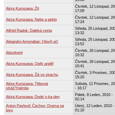
Čtvrtek, 12 Listopad, 20
Akira Kurosawa: Žít
17:09
Čtvrtek, 12 Listopad, 20
Akira Kurosawa: Nebe a peklo
17:24
Středa, 25 Listopad, 200
Alfréd Radok: Daleká cesta
13:32
Středa, 25 Listopad, 200
Alejandro Amenábar: Otevři oči
13:52
Čtvrtek, 26 Listopad, 20
Absolvent
10:32
Čtvrtek, 26 Listopad, 20
Akira Kurosawa: Opilý anděl
10:41
Čtvrtek, 3 Prosinec, 200
Akira Kurosawa: Žiji ve strachu
15:20
Akira Kurosawa: Tělesná
Sobota, 12 Prosinec, 2
stráž/Yojimbo
- 16:17
Pátek, 8 Leden, 2010 -
Akira Kurosawa: Dode´s-ka den
02:14
Anton Pavlovič Čechov: Drama na
Úterý, 12 Leden, 2010 -
lovu
01:10