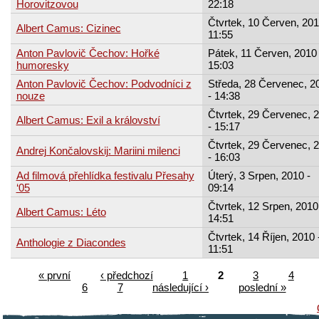
Horovitzovou
22:18
Čtvrtek, 10 Červen, 201
Albert Camus: Cizinec
11:55
Anton Pavlovič Čechov: Hořké
Pátek, 11 Červen, 2010 
humoresky
15:03
Anton Pavlovič Čechov: Podvodníci z
Středa, 28 Červenec, 2
nouze
- 14:38
Čtvrtek, 29 Červenec, 
Albert Camus: Exil a království
- 15:17
Čtvrtek, 29 Červenec, 
Andrej Končalovskij: Mariini milenci
- 16:03
Ad filmová přehlídka festivalu Přesahy
Úterý, 3 Srpen, 2010 -
‘05
09:14
Čtvrtek, 12 Srpen, 2010
Albert Camus: Léto
14:51
Čtvrtek, 14 Říjen, 2010 
Anthologie z Diacondes
11:51
« první
‹ předchozí
1
2
3
4
6
7
následující ›
poslední »