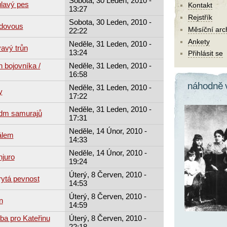
Sobota, 30 Leden, 2010 -
ulavý pes
Kontakt
13:27
Rejstřík
Sobota, 30 Leden, 2010 -
udovous
Měsíční arc
22:22
Ankety
Neděle, 31 Leden, 2010 -
avý trůn
13:24
Přihlásit se
 bojovníka /
Neděle, 31 Leden, 2010 -
16:58
náhodně 
Neděle, 31 Leden, 2010 -
y
17:22
Neděle, 31 Leden, 2010 -
edm samurajů
17:31
Neděle, 14 Únor, 2010 -
álem
14:33
Neděle, 14 Únor, 2010 -
njuro
19:24
Úterý, 8 Červen, 2010 -
rytá pevnost
14:53
Úterý, 8 Červen, 2010 -
n
14:59
tba pro Kateřinu
Úterý, 8 Červen, 2010 -
22:18