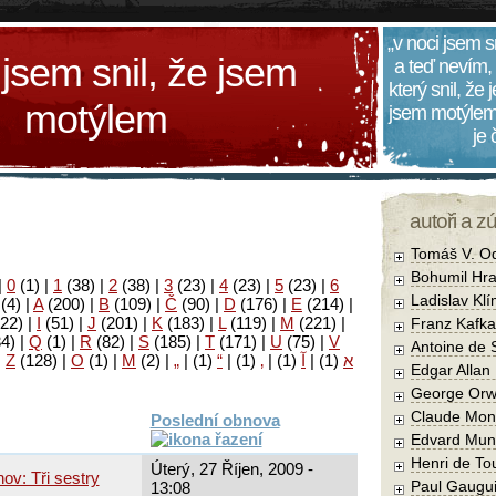
„v noci jsem s
 jsem snil, že jsem
a teď nevím,
který snil, že
motýlem
jsem motýlem
je
autoři a z
Tomáš V. O
Bohumil Hra
|
0
(1)
|
1
(38)
|
2
(38)
|
3
(23)
|
4
(23)
|
5
(23)
|
6
Ladislav Kl
(4)
|
A
(200)
|
B
(109)
|
Č
(90)
|
D
(176)
|
E
(214)
|
22)
|
I
(51)
|
J
(201)
|
K
(183)
|
L
(119)
|
M
(221)
|
Franz Kafka
34)
|
Q
(1)
|
R
(82)
|
S
(185)
|
T
(171)
|
U
(75)
|
V
Antoine de 
|
Z
(128)
|
Ο
(1)
|
М
(2)
|
„
|
(1)
“
|
(1)
‚
|
(1)
آ
|
(1)
א
Edgar Allan
George Orw
Claude Mon
Poslední obnova
Edvard Mun
Henri de To
Úterý, 27 Říjen, 2009 -
ov: Tři sestry
Paul Gaugu
13:08