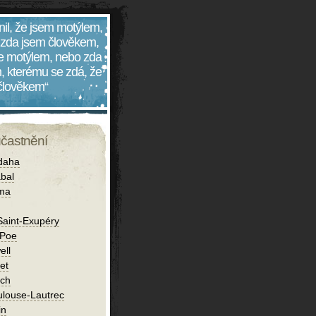
nil, že jsem motýlem,
 zda jsem člověkem,
 je motýlem, nebo zda
, kterému se zdá, že
 člověkem“
účastnění
daha
bal
íma
Saint-Exupéry
 Poe
ell
et
ch
ulouse-Lautrec
in