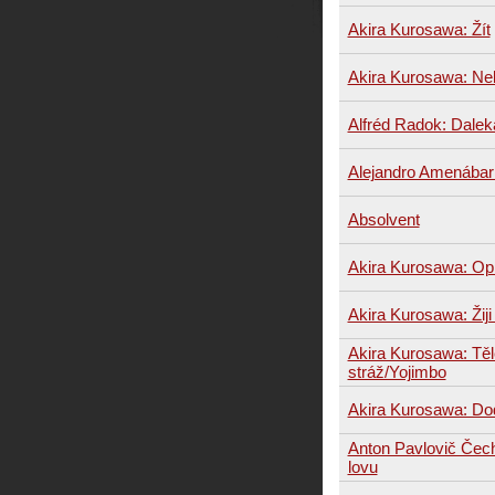
Akira Kurosawa: Žít
Akira Kurosawa: Ne
Alfréd Radok: Dalek
Alejandro Amenábar:
Absolvent
Akira Kurosawa: Opi
Akira Kurosawa: Žiji
Akira Kurosawa: Tě
stráž/Yojimbo
Akira Kurosawa: Do
Anton Pavlovič Čec
lovu