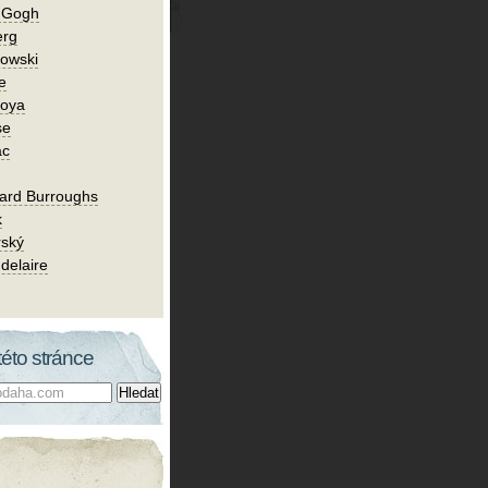
n Gogh
erg
owski
e
Goya
se
ac
ard Burroughs
k
rský
delaire
této stránce