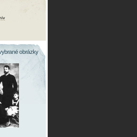
hív
vybrané obrázky