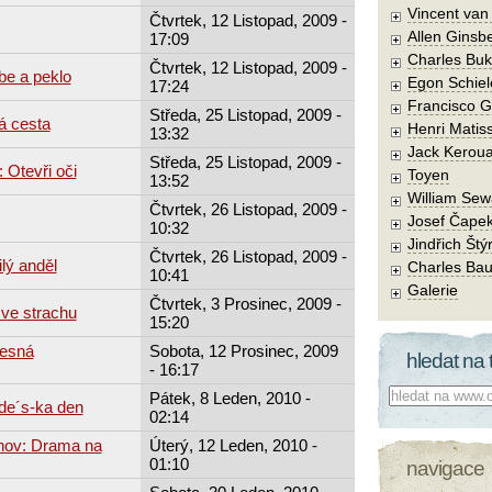
Vincent va
Čtvrtek, 12 Listopad, 2009 -
Allen Ginsb
17:09
Charles Buk
Čtvrtek, 12 Listopad, 2009 -
be a peklo
Egon Schiel
17:24
Francisco 
Středa, 25 Listopad, 2009 -
á cesta
Henri Matis
13:32
Jack Kerou
Středa, 25 Listopad, 2009 -
 Otevři oči
Toyen
13:52
William Sew
Čtvrtek, 26 Listopad, 2009 -
Josef Čape
10:32
Jindřich Štý
Čtvrtek, 26 Listopad, 2009 -
lý anděl
Charles Bau
10:41
Galerie
Čtvrtek, 3 Prosinec, 2009 -
 ve strachu
15:20
lesná
Sobota, 12 Prosinec, 2009
hledat na 
- 16:17
Co hledat:
Pátek, 8 Leden, 2010 -
de´s-ka den
02:14
hov: Drama na
Úterý, 12 Leden, 2010 -
01:10
navigace