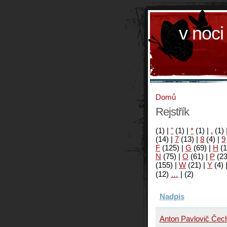
v noci
Domů
Rejstřík
(1)
|
"
(1)
|
*
(1)
|
.
(1)
(14)
|
7
(13)
|
8
(4)
|
9
F
(125)
|
G
(69)
|
H
(1
N
(75)
|
O
(61)
|
P
(2
(155)
|
W
(21)
|
Y
(4)
(12)
…
|
(2)
Nadpis
Anton Pavlovič Čech