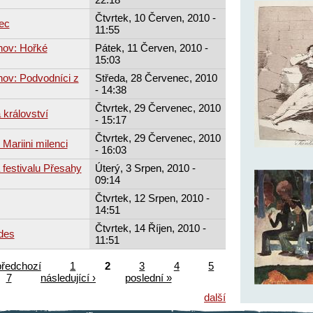
Čtvrtek, 10 Červen, 2010 -
ec
11:55
hov: Hořké
Pátek, 11 Červen, 2010 -
15:03
hov: Podvodníci z
Středa, 28 Červenec, 2010
- 14:38
Čtvrtek, 29 Červenec, 2010
 království
- 15:17
Čtvrtek, 29 Červenec, 2010
 Mariini milenci
- 16:03
 festivalu Přesahy
Úterý, 3 Srpen, 2010 -
09:14
Čtvrtek, 12 Srpen, 2010 -
14:51
Čtvrtek, 14 Říjen, 2010 -
des
11:51
předchozí
1
2
3
4
5
7
následující ›
poslední »
další