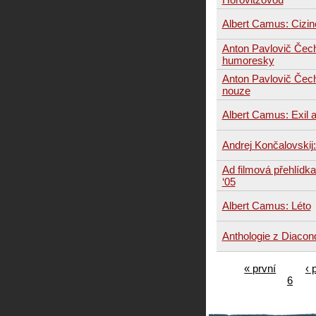
Albert Camus: Cizin
Anton Pavlovič Čec
humoresky
Anton Pavlovič Čec
nouze
Albert Camus: Exil a
Andrej Končalovskij:
Ad filmová přehlídka
‘05
Albert Camus: Léto
Anthologie z Diacon
« první
‹ 
6