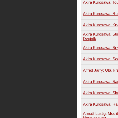
Akira Kurosawa: To
Akira Kurosawa: R
Akira Kurosawa: Krv
Akira Kurosawa: Stín
Dvojník
Akira Kurosawa: Sn
Akira Kurosawa: S
Alfred Jarry: Ubu kr
Akira Kurosawa: Sa
Akira Kurosawa: Sk
Akira Kurosawa: Ra
Arnošt Lustig: Modli
Horovitzovou