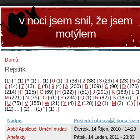
v noci jsem snil, že jsem
motýlem
Domů
Rejstřík
(1)
|
"
(1)
|
*
(1)
|
.
(1)
|
0
(1)
|
1
(38)
|
2
(38)
|
3
(23)
|
4
(23)
|
5
(
6
(14)
|
7
(13)
|
8
(4)
|
9
(4)
|
A
(200)
|
B
(109)
|
Č
(90)
|
D
(176)
(214)
|
F
(125)
|
G
(69)
|
H
(122)
|
I
(51)
|
J
(201)
|
K
(183)
|
L
(1
M
(221)
|
N
(75)
|
O
(61)
|
P
(234)
|
Q
(1)
|
R
(82)
|
S
(185)
|
T
(
|
U
(75)
|
V
(155)
|
W
(21)
|
Y
(4)
|
Z
(128)
|
Ο
(1)
|
М
(2)
|
(1)
آ
|
(12)
…
|
(2)
„
|
(1)
“
|
(1)
‚
|
Nadpis
Poslední obnova
Abbé Appliqué: Umění mrdati
Čtvrtek, 14 Říjen, 2010 - 14:23
Artefakty
Pátek, 14 Leden, 2011 - 23:33