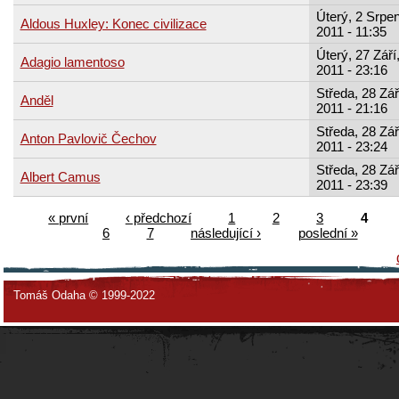
Úterý, 2 Srpen
Aldous Huxley: Konec civilizace
2011 - 11:35
Úterý, 27 Září
Adagio lamentoso
2011 - 23:16
Středa, 28 Zář
Anděl
2011 - 21:16
Středa, 28 Zář
Anton Pavlovič Čechov
2011 - 23:24
Středa, 28 Zář
Albert Camus
2011 - 23:39
« první
‹ předchozí
1
2
3
4
6
7
následující ›
poslední »
Tomáš Odaha © 1999-2022