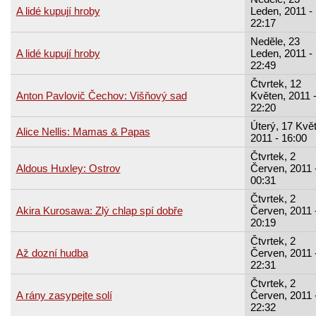
A lidé kupují hroby
Leden, 2011 -
22:17
Neděle, 23
A lidé kupují hroby
Leden, 2011 -
22:49
Čtvrtek, 12
Anton Pavlovič Čechov: Višňový sad
Květen, 2011 
22:20
Úterý, 17 Kvě
Alice Nellis: Mamas & Papas
2011 - 16:00
Čtvrtek, 2
Aldous Huxley: Ostrov
Červen, 2011 
00:31
Čtvrtek, 2
Akira Kurosawa: Zlý chlap spí dobře
Červen, 2011 
20:19
Čtvrtek, 2
Až dozní hudba
Červen, 2011 
22:31
Čtvrtek, 2
A rány zasypejte solí
Červen, 2011 
22:32