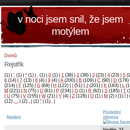
v noci jsem snil, že jsem
motýlem
Domů
Rejstřík
(1)
|
"
(1)
|
*
(1)
|
.
(1)
|
0
(1)
|
1
(38)
|
2
(38)
|
3
(23)
|
4
(23)
|
5
(
6
(14)
|
7
(13)
|
8
(4)
|
9
(4)
|
A
(200)
|
B
(109)
|
Č
(90)
|
D
(176)
(214)
|
F
(125)
|
G
(69)
|
H
(122)
|
I
(51)
|
J
(201)
|
K
(183)
|
L
(1
M
(221)
|
N
(75)
|
O
(61)
|
P
(234)
|
Q
(1)
|
R
(82)
|
S
(185)
|
T
(
|
U
(75)
|
V
(155)
|
W
(21)
|
Y
(4)
|
Z
(128)
|
Ο
(1)
|
М
(2)
|
(1)
آ
|
(12)
…
|
(2)
„
|
(1)
“
|
(1)
‚
|
Poslední
Nadpis
obnova
Neděle, 23