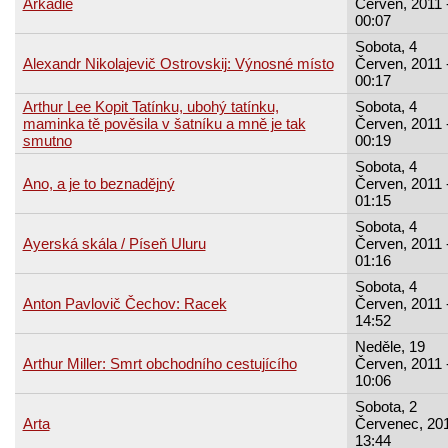
Arkádie
Červen, 2011 
00:07
Sobota, 4
Alexandr Nikolajevič Ostrovskij: Výnosné místo
Červen, 2011 
00:17
Arthur Lee Kopit Tatínku, ubohý tatínku,
Sobota, 4
maminka tě pověsila v šatníku a mně je tak
Červen, 2011 
smutno
00:19
Sobota, 4
Ano, a je to beznadějný
Červen, 2011 
01:15
Sobota, 4
Ayerská skála / Píseň Uluru
Červen, 2011 
01:16
Sobota, 4
Anton Pavlovič Čechov: Racek
Červen, 2011 
14:52
Neděle, 19
Arthur Miller: Smrt obchodního cestujícího
Červen, 2011 
10:06
Sobota, 2
Arta
Červenec, 201
13:44