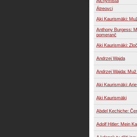
Alchymista
Átreovci
Aki Kaurismäki: Muž
Anthony Burgess: 
pomeranč
Aki Kaurismäki: Zloč
Andrzej Wajda
Andrzej Wajda: Muž
Aki Kaurismäki: Arie
Aki Kaurismäki
Abdel Kechiche: Če
Adolf Hitler: Mein K