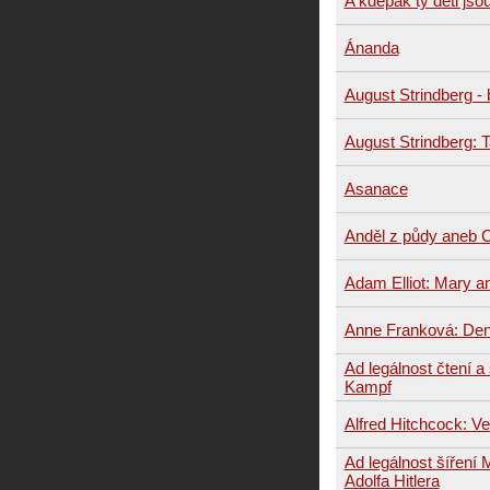
A kdepak ty děti jsou
Ánanda
August Strindberg - b
August Strindberg: 
Asanace
Anděl z půdy aneb 
Adam Elliot: Mary 
Anne Franková: Den
Ad legálnost čtení a
Kampf
Alfred Hitchcock: Ve
Ad legálnost šíření
Adolfa Hitlera