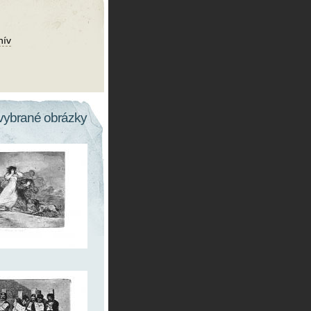
hív
vybrané obrázky