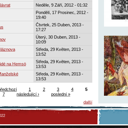
Návrat
Neděle, 9 Září, 2012 - 01:32
Pondělí, 17 Prosinec, 2012 -
19:40
Čtvrtek, 25 Duben, 2013 -
us
17:27
Úterý, 30 Duben, 2013 -
hov
10:09
Bláznova
Středa, 29 Květen, 2013 -
13:52
Středa, 29 Květen, 2013 -
Lidé na Hemsö
13:53
 Manželské
Středa, 29 Květen, 2013 -
13:53
předchozí
1
2
3
4
5
7
následující ›
poslední »
další
022