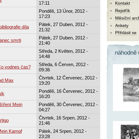
!
17:11
Kontakt
Rejstřík
Pondělí, 13 Únor, 2012 -
17:23
Měsíční arc
Pátek, 27 Duben, 2012 -
Ankety
ibliografie díla
21:32
Přihlásit se
Pátek, 27 Duben, 2012 -
Tanec smrti
21:40
Středa, 2 Květen, 2012 -
náhodně 
14:48
Středa, 6 Červen, 2012 -
Co vodnes čas?
09:36
Čtvrtek, 12 Červenec, 2012 -
and Max
19:20
Pondělí, 16 Červenec, 2012 -
ík
16:20
 šíření Mein
Pondělí, 30 Červenec, 2012 -
04:27
Čtvrtek, 16 Srpen, 2012 -
rtigo
21:46
 Mein Kampf
Pátek, 24 Srpen, 2012 -
23:28