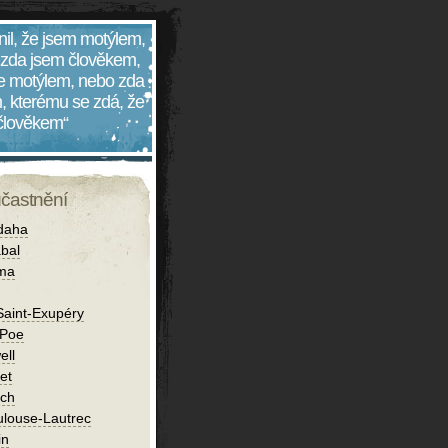
nil, že jsem motýlem,
 zda jsem člověkem,
 je motýlem, nebo zda
, kterému se zdá, že
 člověkem“
účastnění
daha
bal
íma
Saint-Exupéry
 Poe
ell
et
ch
ulouse-Lautrec
in