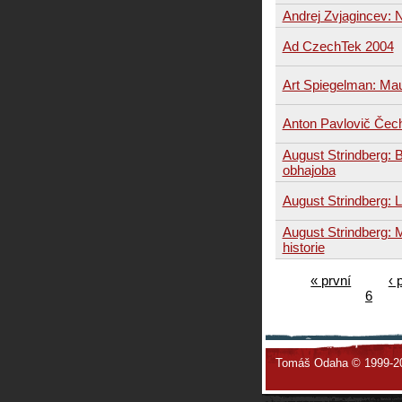
Andrej Zvjagincev: 
Ad CzechTek 2004
Art Spiegelman: Ma
Anton Pavlovič Čec
August Strindberg: 
obhajoba
August Strindberg: 
August Strindberg:
historie
« první
‹ 
6
Tomáš Odaha © 1999-2