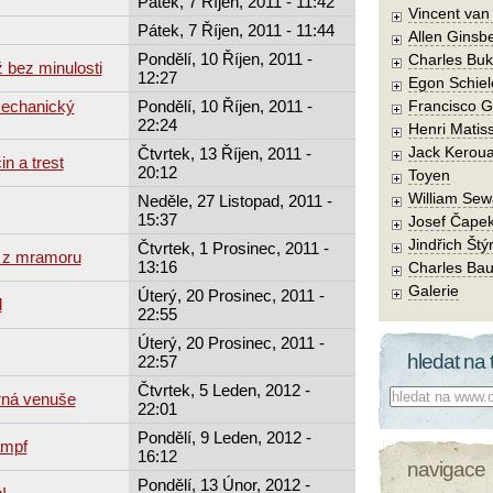
Pátek, 7 Říjen, 2011 - 11:42
Vincent va
Pátek, 7 Říjen, 2011 - 11:44
Allen Ginsb
Pondělí, 10 Říjen, 2011 -
Charles Buk
 bez minulosti
12:27
Egon Schiel
Mechanický
Pondělí, 10 Říjen, 2011 -
Francisco 
22:24
Henri Matis
Jack Kerou
Čtvrtek, 13 Říjen, 2011 -
in a trest
20:12
Toyen
William Sew
Neděle, 27 Listopad, 2011 -
15:37
Josef Čape
Jindřich Štý
Čtvrtek, 1 Prosinec, 2011 -
 z mramoru
13:16
Charles Bau
Galerie
Úterý, 20 Prosinec, 2011 -
l
22:55
Úterý, 20 Prosinec, 2011 -
hledat na 
22:57
Čtvrtek, 5 Leden, 2012 -
Co hledat:
rná venuše
22:01
Pondělí, 9 Leden, 2012 -
ampf
16:12
navigace
Pondělí, 13 Únor, 2012 -