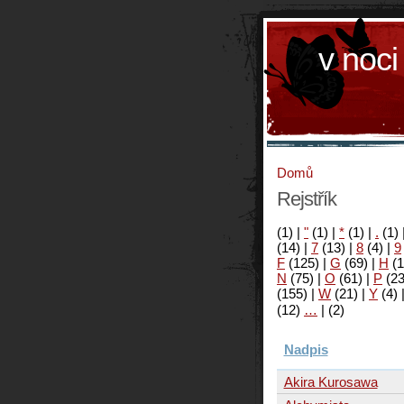
v noci
Domů
Rejstřík
(1)
|
"
(1)
|
*
(1)
|
.
(1)
(14)
|
7
(13)
|
8
(4)
|
9
F
(125)
|
G
(69)
|
H
(1
N
(75)
|
O
(61)
|
P
(2
(155)
|
W
(21)
|
Y
(4)
(12)
…
|
(2)
Nadpis
Akira Kurosawa