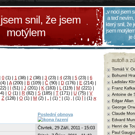
„v noci jsem s
 jsem snil, že jsem
a teď nevím,
který snil, že
motýlem
jsem motýlem
je
autoři a z
Tomáš V. O
Bohumil Hra
|
0
(1)
|
1
(38)
|
2
(38)
|
3
(23)
|
4
(23)
|
5
(23)
|
6
Ladislav Kl
(4)
|
A
(200)
|
B
(109)
|
Č
(90)
|
D
(176)
|
E
(214)
|
22)
|
I
(51)
|
J
(201)
|
K
(183)
|
L
(119)
|
M
(221)
|
Franz Kafka
34)
|
Q
(1)
|
R
(82)
|
S
(185)
|
T
(171)
|
U
(75)
|
V
Antoine de 
|
Z
(128)
|
Ο
(1)
|
М
(2)
|
„
|
(1)
“
|
(1)
‚
|
(1)
آ
|
(1)
א
Edgar Allan
George Orw
Claude Mon
Poslední obnova
Edvard Mun
Henri de To
Čtvrtek, 29 Září, 2011 - 15:03
Paul Gaugu