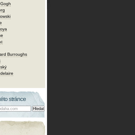
n Gogh
erg
owski
e
Goya
se
ac
ard Burroughs
k
rský
delaire
této stránce