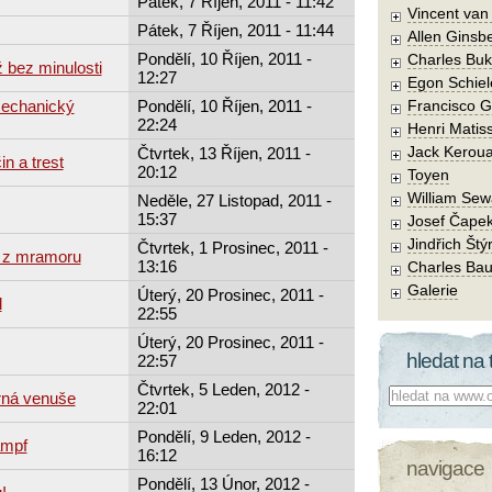
Pátek, 7 Říjen, 2011 - 11:42
Vincent va
Pátek, 7 Říjen, 2011 - 11:44
Allen Ginsb
Pondělí, 10 Říjen, 2011 -
Charles Buk
 bez minulosti
12:27
Egon Schiel
Mechanický
Pondělí, 10 Říjen, 2011 -
Francisco 
22:24
Henri Matis
Jack Kerou
Čtvrtek, 13 Říjen, 2011 -
in a trest
20:12
Toyen
William Sew
Neděle, 27 Listopad, 2011 -
15:37
Josef Čape
Jindřich Štý
Čtvrtek, 1 Prosinec, 2011 -
 z mramoru
13:16
Charles Bau
Galerie
Úterý, 20 Prosinec, 2011 -
l
22:55
Úterý, 20 Prosinec, 2011 -
hledat na 
22:57
Čtvrtek, 5 Leden, 2012 -
Co hledat:
rná venuše
22:01
Pondělí, 9 Leden, 2012 -
ampf
16:12
navigace
Pondělí, 13 Únor, 2012 -