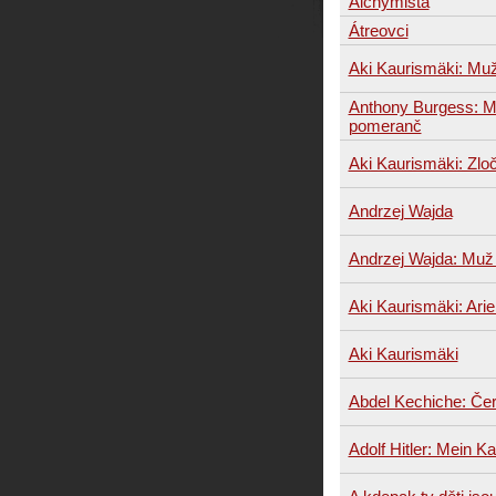
Alchymista
Átreovci
Aki Kaurismäki: Muž
Anthony Burgess: 
pomeranč
Aki Kaurismäki: Zloč
Andrzej Wajda
Andrzej Wajda: Muž
Aki Kaurismäki: Arie
Aki Kaurismäki
Abdel Kechiche: Če
Adolf Hitler: Mein K