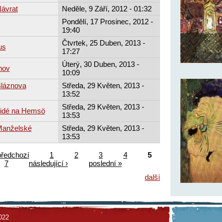
Návrat
Neděle, 9 Září, 2012 - 01:32
Pondělí, 17 Prosinec, 2012 -
19:40
Čtvrtek, 25 Duben, 2013 -
us
17:27
Úterý, 30 Duben, 2013 -
hov
10:09
Bláznova
Středa, 29 Květen, 2013 -
13:52
Středa, 29 Květen, 2013 -
Lidé na Hemsö
13:53
 Manželské
Středa, 29 Květen, 2013 -
13:53
předchozí
1
2
3
4
5
7
následující ›
poslední »
další
022