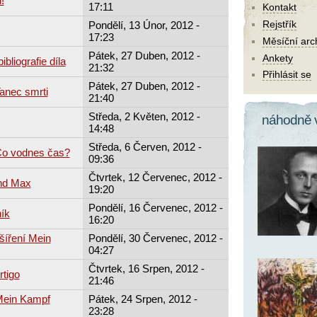
!
17:11
Kontakt
Rejstřík
Pondělí, 13 Únor, 2012 -
17:23
Měsíční arc
Pátek, 27 Duben, 2012 -
Ankety
ibliografie díla
21:32
Přihlásit se
Pátek, 27 Duben, 2012 -
Tanec smrti
21:40
Středa, 2 Květen, 2012 -
náhodně 
14:48
Středa, 6 Červen, 2012 -
Co vodnes čas?
09:36
Čtvrtek, 12 Červenec, 2012 -
and Max
19:20
Pondělí, 16 Červenec, 2012 -
ík
16:20
 šíření Mein
Pondělí, 30 Červenec, 2012 -
04:27
Čtvrtek, 16 Srpen, 2012 -
rtigo
21:46
 Mein Kampf
Pátek, 24 Srpen, 2012 -
23:28