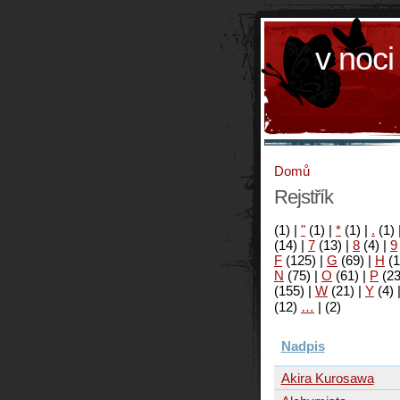
v noci
Domů
Rejstřík
(1)
|
"
(1)
|
*
(1)
|
.
(1)
(14)
|
7
(13)
|
8
(4)
|
9
F
(125)
|
G
(69)
|
H
(1
N
(75)
|
O
(61)
|
P
(2
(155)
|
W
(21)
|
Y
(4)
(12)
…
|
(2)
Nadpis
Akira Kurosawa