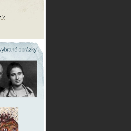
hív
vybrané obrázky