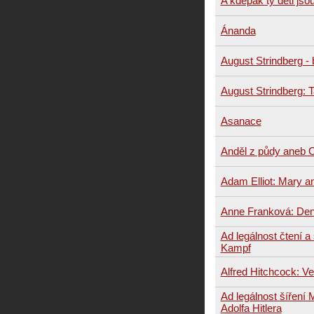
A kdepak ty děti jsou
Ánanda
August Strindberg - b
August Strindberg: 
Asanace
Anděl z půdy aneb 
Adam Elliot: Mary 
Anne Franková: Den
Ad legálnost čtení a
Kampf
Alfred Hitchcock: Ve
Ad legálnost šíření
Adolfa Hitlera