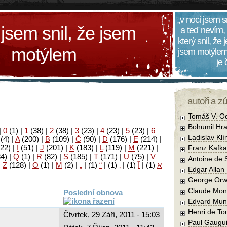
„v noci jsem s
 jsem snil, že jsem
a teď nevím,
který snil, že
motýlem
jsem motýlem
je
autoři a z
Tomáš V. O
Bohumil Hra
|
0
(1)
|
1
(38)
|
2
(38)
|
3
(23)
|
4
(23)
|
5
(23)
|
6
Ladislav Kl
(4)
|
A
(200)
|
B
(109)
|
Č
(90)
|
D
(176)
|
E
(214)
|
22)
|
I
(51)
|
J
(201)
|
K
(183)
|
L
(119)
|
M
(221)
|
Franz Kafka
34)
|
Q
(1)
|
R
(82)
|
S
(185)
|
T
(171)
|
U
(75)
|
V
Antoine de 
|
Z
(128)
|
Ο
(1)
|
М
(2)
|
„
|
(1)
“
|
(1)
‚
|
(1)
آ
|
(1)
א
Edgar Allan
George Orw
Claude Mon
Poslední obnova
Edvard Mun
Henri de To
Čtvrtek, 29 Září, 2011 - 15:03
Paul Gaugu