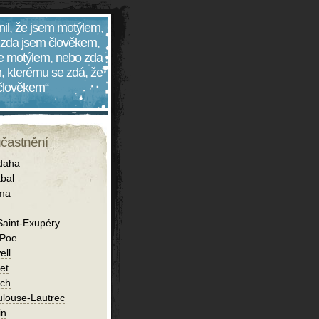
nil, že jsem motýlem,
 zda jsem člověkem,
 je motýlem, nebo zda
, kterému se zdá, že
 člověkem“
účastnění
daha
bal
íma
Saint-Exupéry
 Poe
ell
et
ch
ulouse-Lautrec
in