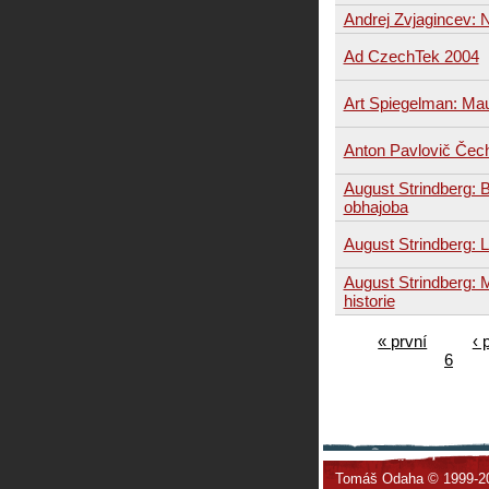
Andrej Zvjagincev: 
Ad CzechTek 2004
Art Spiegelman: Ma
Anton Pavlovič Čec
August Strindberg: 
obhajoba
August Strindberg: 
August Strindberg:
historie
« první
‹ 
6
Tomáš Odaha © 1999-2