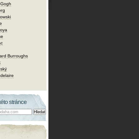
n Gogh
erg
owski
e
Goya
se
ac
ard Burroughs
k
rský
delaire
této stránce