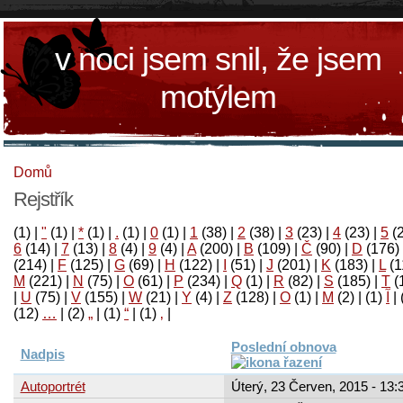
v noci jsem snil, že jsem
motýlem
Domů
Rejstřík
(1)
|
"
(1)
|
*
(1)
|
.
(1)
|
0
(1)
|
1
(38)
|
2
(38)
|
3
(23)
|
4
(23)
|
5
(
6
(14)
|
7
(13)
|
8
(4)
|
9
(4)
|
A
(200)
|
B
(109)
|
Č
(90)
|
D
(176)
(214)
|
F
(125)
|
G
(69)
|
H
(122)
|
I
(51)
|
J
(201)
|
K
(183)
|
L
(1
M
(221)
|
N
(75)
|
O
(61)
|
P
(234)
|
Q
(1)
|
R
(82)
|
S
(185)
|
T
(
|
U
(75)
|
V
(155)
|
W
(21)
|
Y
(4)
|
Z
(128)
|
Ο
(1)
|
М
(2)
|
(1)
آ
|
(12)
…
|
(2)
„
|
(1)
“
|
(1)
‚
|
Poslední obnova
Nadpis
Autoportrét
Úterý, 23 Červen, 2015 - 13: