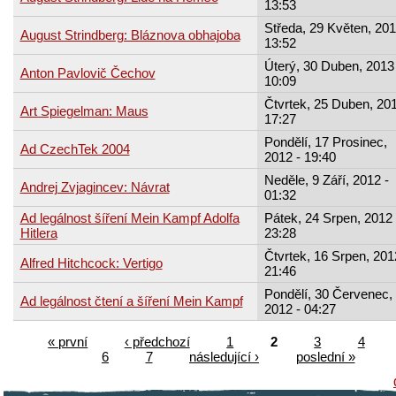
13:53
Středa, 29 Květen, 201
August Strindberg: Bláznova obhajoba
13:52
Úterý, 30 Duben, 2013 
Anton Pavlovič Čechov
10:09
Čtvrtek, 25 Duben, 201
Art Spiegelman: Maus
17:27
Pondělí, 17 Prosinec,
Ad CzechTek 2004
2012 - 19:40
Neděle, 9 Září, 2012 -
Andrej Zvjagincev: Návrat
01:32
Ad legálnost šíření Mein Kampf Adolfa
Pátek, 24 Srpen, 2012 
Hitlera
23:28
Čtvrtek, 16 Srpen, 201
Alfred Hitchcock: Vertigo
21:46
Pondělí, 30 Červenec,
Ad legálnost čtení a šíření Mein Kampf
2012 - 04:27
« první
‹ předchozí
1
2
3
4
6
7
následující ›
poslední »