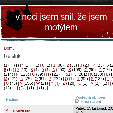
v noci jsem snil, že jsem
motýlem
Domů
Rejstřík
(1)
|
"
(1)
|
*
(1)
|
.
(1)
|
0
(1)
|
1
(38)
|
2
(38)
|
3
(23)
|
4
(23)
|
5
(
6
(14)
|
7
(13)
|
8
(4)
|
9
(4)
|
A
(200)
|
B
(109)
|
Č
(90)
|
D
(176)
(214)
|
F
(125)
|
G
(69)
|
H
(122)
|
I
(51)
|
J
(201)
|
K
(183)
|
L
(1
M
(221)
|
N
(75)
|
O
(61)
|
P
(234)
|
Q
(1)
|
R
(82)
|
S
(185)
|
T
(
|
U
(75)
|
V
(155)
|
W
(21)
|
Y
(4)
|
Z
(128)
|
Ο
(1)
|
М
(2)
|
(1)
آ
|
(12)
…
|
(2)
„
|
(1)
“
|
(1)
‚
|
Poslední obnova
Nadpis
Pátek, 15 Listopad, 20
Anna Karenina
20:40