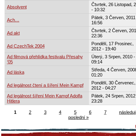
Čtvrtek, 26 Listopad, 
Absolvent
- 10:32
Pátek, 3 Červen, 2011 
Ach…
16:56
Čtvrtek, 2 Červen, 201
Ad akt
22:36
Pondělí, 17 Prosinec,
Ad CzechTek 2004
2012 - 19:40
Ad filmová přehlídka festivalu Přesahy
Úterý, 3 Srpen, 2010 -
‘05
09:14
Středa, 4 Červen, 2008
Ad láska
01:20
Pondělí, 30 Červenec,
Ad legálnost čtení a šíření Mein Kampf
2012 - 04:27
Ad legálnost šíření Mein Kampf Adolfa
Pátek, 24 Srpen, 2012 
Hitlera
23:28
1
2
3
4
5
6
7
následují
poslední »