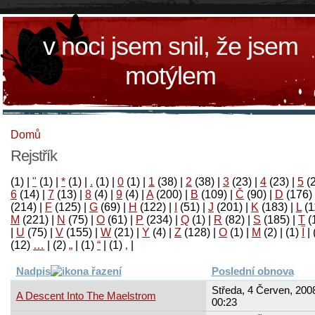
v noci jsem snil, že jsem
motýlem
Domů
Rejstřík
(1)
|
"
(1)
|
*
(1)
|
.
(1)
|
0
(1)
|
1
(38)
|
2
(38)
|
3
(23)
|
4
(23)
|
5
(
6
(14)
|
7
(13)
|
8
(4)
|
9
(4)
|
A
(200)
|
B
(109)
|
Č
(90)
|
D
(176)
(214)
|
F
(125)
|
G
(69)
|
H
(122)
|
I
(51)
|
J
(201)
|
K
(183)
|
L
(1
M
(221)
|
N
(75)
|
O
(61)
|
P
(234)
|
Q
(1)
|
R
(82)
|
S
(185)
|
T
(
|
U
(75)
|
V
(155)
|
W
(21)
|
Y
(4)
|
Z
(128)
|
Ο
(1)
|
М
(2)
|
(1)
آ
|
(12)
…
|
(2)
„
|
(1)
“
|
(1)
‚
|
Nadpis
Poslední obnova
Středa, 4 Červen, 2008
A Descent Into The Maelstrom
00:23