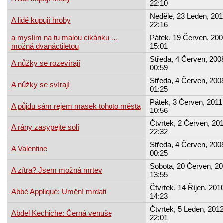
22:10
Neděle, 23 Leden, 201
A lidé kupují hroby
22:16
a myslím na tu malou cikánku …
Pátek, 19 Červen, 200
možná dvanáctiletou
15:01
Středa, 4 Červen, 2008
A nůžky se rozevírají
00:59
Středa, 4 Červen, 2008
A nůžky se svírají
01:25
Pátek, 3 Červen, 2011 
A půjdu sám rejem masek tohoto města
10:56
Čtvrtek, 2 Červen, 201
A rány zasypejte solí
22:32
Středa, 4 Červen, 2008
A Valentine
00:25
Sobota, 20 Červen, 20
A zítra? Jsem možná mrtev
13:55
Čtvrtek, 14 Říjen, 2010
Abbé Appliqué: Umění mrdati
14:23
Čtvrtek, 5 Leden, 2012
Abdel Kechiche: Černá venuše
22:01