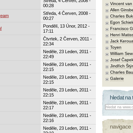
Středa, 4 Červen, 2008 -
Vincent va
00:28
Allen Ginsb
Středa, 4 Červen, 2008 -
ream
Charles Buk
00:27
Egon Schiel
Pondělí, 13 Únor, 2012 -
!
Francisco 
17:11
Henri Matis
Čtvrtek, 2 Červen, 2011 -
Jack Kerou
22:34
Toyen
Neděle, 23 Leden, 2011 -
William Sew
22:49
Josef Čape
Neděle, 23 Leden, 2011 -
Jindřich Štý
22:15
Charles Bau
Neděle, 23 Leden, 2011 -
Galerie
22:15
Neděle, 23 Leden, 2011 -
22:15
hledat na 
Neděle, 23 Leden, 2011 -
Co hledat:
22:17
Neděle, 23 Leden, 2011 -
22:16
navigace
Neděle, 23 Leden, 2011 -