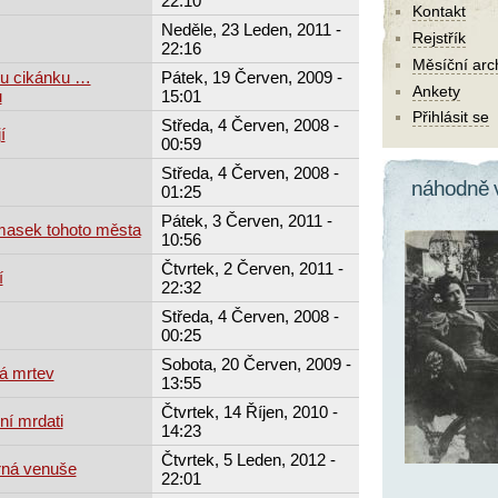
22:10
Kontakt
Neděle, 23 Leden, 2011 -
Rejstřík
22:16
Měsíční arc
ou cikánku …
Pátek, 19 Červen, 2009 -
Ankety
u
15:01
Přihlásit se
Středa, 4 Červen, 2008 -
í
00:59
Středa, 4 Červen, 2008 -
náhodně 
01:25
Pátek, 3 Červen, 2011 -
masek tohoto města
10:56
Čtvrtek, 2 Červen, 2011 -
í
22:32
Středa, 4 Červen, 2008 -
00:25
Sobota, 20 Červen, 2009 -
á mrtev
13:55
Čtvrtek, 14 Říjen, 2010 -
ní mrdati
14:23
Čtvrtek, 5 Leden, 2012 -
rná venuše
22:01