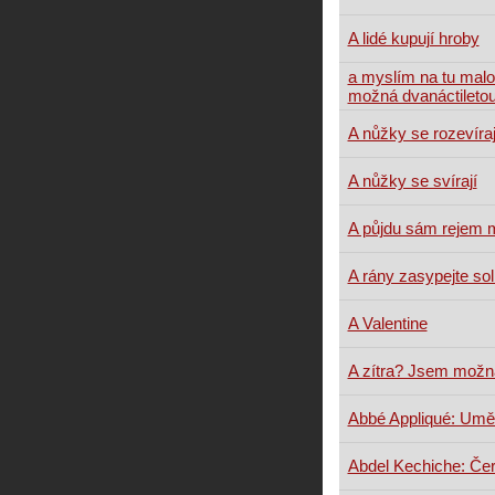
A lidé kupují hroby
a myslím na tu mal
možná dvanáctileto
A nůžky se rozevíraj
A nůžky se svírají
A půjdu sám rejem 
A rány zasypejte sol
A Valentine
A zítra? Jsem možn
Abbé Appliqué: Umě
Abdel Kechiche: Če