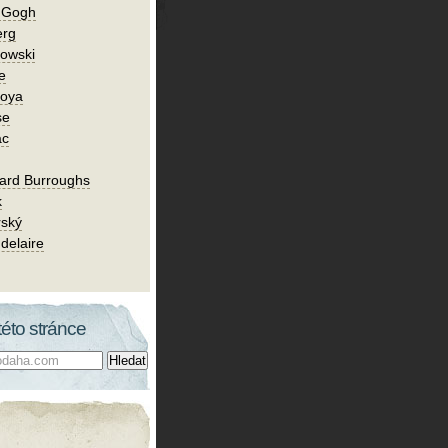
n Gogh
erg
owski
e
Goya
se
ac
ard Burroughs
k
rský
delaire
této stránce