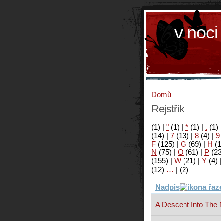
v noci
Domů
Rejstřík
(1)
|
"
(1)
|
*
(1)
|
.
(1)
(14)
|
7
(13)
|
8
(4)
|
9
F
(125)
|
G
(69)
|
H
(1
N
(75)
|
O
(61)
|
P
(2
(155)
|
W
(21)
|
Y
(4)
(12)
…
|
(2)
Nadpis
A Descent Into The