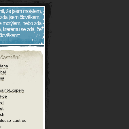
nil, že jsem motýlem,
 zda jsem člověkem,
 je motýlem, nebo zda
, kterému se zdá, že
 člověkem“
účastnění
daha
bal
íma
Saint-Exupéry
 Poe
ell
et
ch
ulouse-Lautrec
in