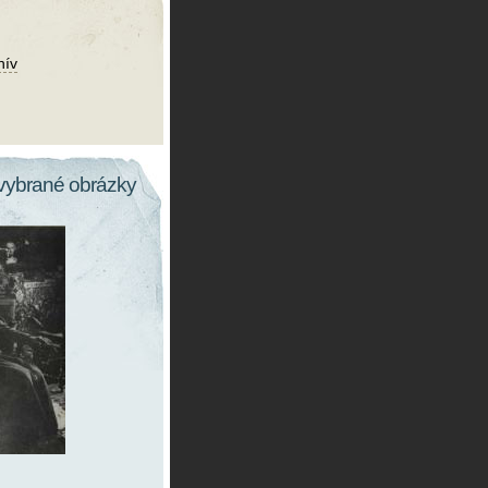
hív
vybrané obrázky