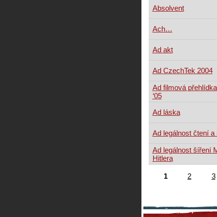
Absolvent
Ach…
Ad akt
Ad CzechTek 2004
Ad filmová přehlídka
‘05
Ad láska
Ad legálnost čtení a
Ad legálnost šíření
Hitlera
1
2
3