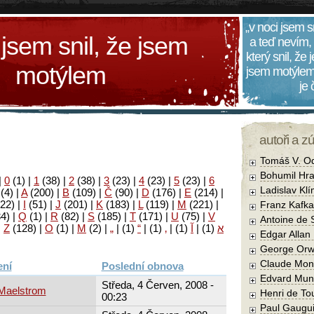
„v noci jsem s
 jsem snil, že jsem
a teď nevím,
který snil, že
motýlem
jsem motýlem
je
autoři a z
Tomáš V. O
Bohumil Hra
|
0
(1)
|
1
(38)
|
2
(38)
|
3
(23)
|
4
(23)
|
5
(23)
|
6
Ladislav Kl
(4)
|
A
(200)
|
B
(109)
|
Č
(90)
|
D
(176)
|
E
(214)
|
22)
|
I
(51)
|
J
(201)
|
K
(183)
|
L
(119)
|
M
(221)
|
Franz Kafka
34)
|
Q
(1)
|
R
(82)
|
S
(185)
|
T
(171)
|
U
(75)
|
V
Antoine de 
|
Z
(128)
|
Ο
(1)
|
М
(2)
|
„
|
(1)
“
|
(1)
‚
|
(1)
آ
|
(1)
א
Edgar Allan
George Orw
Claude Mon
Poslední obnova
Edvard Mun
Středa, 4 Červen, 2008 -
 Maelstrom
Henri de To
00:23
Paul Gaugu