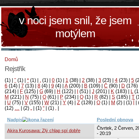
v noci jsem snil, že jsem
motýlem
Domů
Rejstřík
(1)
|
"
(1)
|
*
(1)
|
.
(1)
|
0
(1)
|
1
(38)
|
2
(38)
|
3
(23)
|
4
(23)
|
5
(
6
(14)
|
7
(13)
|
8
(4)
|
9
(4)
|
A
(200)
|
B
(109)
|
Č
(90)
|
D
(176)
(214)
|
F
(125)
|
G
(69)
|
H
(122)
|
I
(51)
|
J
(201)
|
K
(183)
|
L
(1
M
(221)
|
N
(75)
|
O
(61)
|
P
(234)
|
Q
(1)
|
R
(82)
|
S
(185)
|
T
(
|
U
(75)
|
V
(155)
|
W
(21)
|
Y
(4)
|
Z
(128)
|
Ο
(1)
|
М
(2)
|
(1)
آ
|
(12)
…
|
(2)
„
|
(1)
“
|
(1)
‚
|
Nadpis
Poslední obnova
Čtvrtek, 2 Červen, 2
Akira Kurosawa: Zlý chlap spí dobře
- 20:19