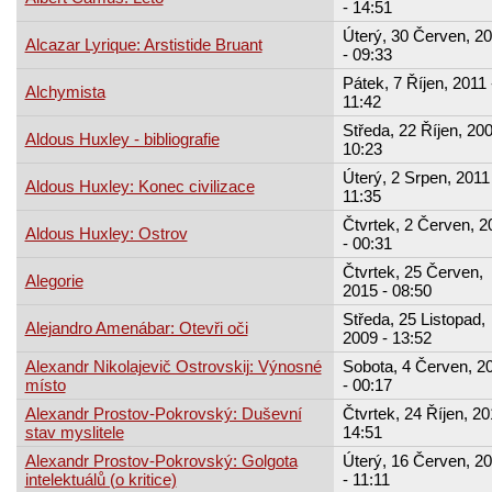
- 14:51
Úterý, 30 Červen, 2
Alcazar Lyrique: Arstistide Bruant
- 09:33
Pátek, 7 Říjen, 2011 
Alchymista
11:42
Středa, 22 Říjen, 200
Aldous Huxley - bibliografie
10:23
Úterý, 2 Srpen, 2011 
Aldous Huxley: Konec civilizace
11:35
Čtvrtek, 2 Červen, 2
Aldous Huxley: Ostrov
- 00:31
Čtvrtek, 25 Červen,
Alegorie
2015 - 08:50
Středa, 25 Listopad,
Alejandro Amenábar: Otevři oči
2009 - 13:52
Alexandr Nikolajevič Ostrovskij: Výnosné
Sobota, 4 Červen, 2
místo
- 00:17
Alexandr Prostov-Pokrovský: Duševní
Čtvrtek, 24 Říjen, 20
stav myslitele
14:51
Alexandr Prostov-Pokrovský: Golgota
Úterý, 16 Červen, 2
intelektuálů (o kritice)
- 11:11