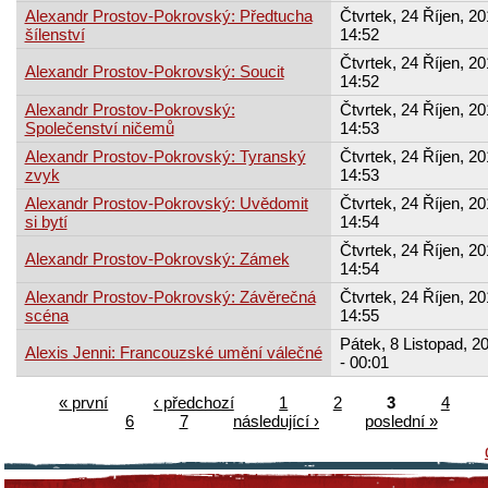
Alexandr Prostov-Pokrovský: Předtucha
Čtvrtek, 24 Říjen, 20
šílenství
14:52
Čtvrtek, 24 Říjen, 20
Alexandr Prostov-Pokrovský: Soucit
14:52
Alexandr Prostov-Pokrovský:
Čtvrtek, 24 Říjen, 20
Společenství ničemů
14:53
Alexandr Prostov-Pokrovský: Tyranský
Čtvrtek, 24 Říjen, 20
zvyk
14:53
Alexandr Prostov-Pokrovský: Uvědomit
Čtvrtek, 24 Říjen, 20
si bytí
14:54
Čtvrtek, 24 Říjen, 20
Alexandr Prostov-Pokrovský: Zámek
14:54
Alexandr Prostov-Pokrovský: Závěrečná
Čtvrtek, 24 Říjen, 20
scéna
14:55
Pátek, 8 Listopad, 2
Alexis Jenni: Francouzské umění válečné
- 00:01
« první
‹ předchozí
1
2
3
4
6
7
následující ›
poslední »