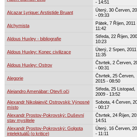
- 14:51
Úterý, 30 Červen, 2
Alcazar Lyrique: Arstistide Bruant
- 09:33
Pátek, 7 Říjen, 2011 
Alchymista
11:42
Středa, 22 Říjen, 200
Aldous Huxley - bibliografie
10:23
Úterý, 2 Srpen, 2011 
Aldous Huxley: Konec civilizace
11:35
Čtvrtek, 2 Červen, 2
Aldous Huxley: Ostrov
- 00:31
Čtvrtek, 25 Červen,
Alegorie
2015 - 08:50
Středa, 25 Listopad,
Alejandro Amenábar: Otevři oči
2009 - 13:52
Alexandr Nikolajevič Ostrovskij: Výnosné
Sobota, 4 Červen, 2
místo
- 00:17
Alexandr Prostov-Pokrovský: Duševní
Čtvrtek, 24 Říjen, 20
stav myslitele
14:51
Alexandr Prostov-Pokrovský: Golgota
Úterý, 16 Červen, 2
intelektuálů (o kritice)
- 11:11