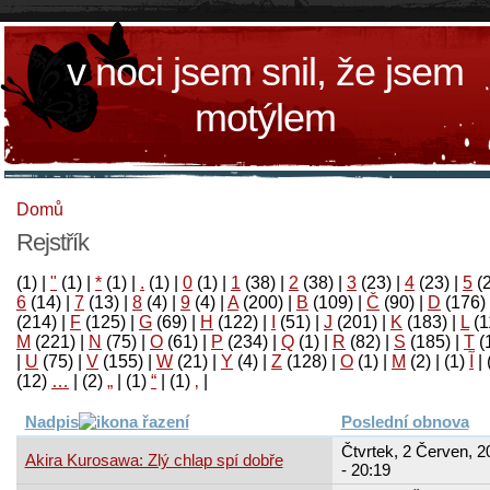
v noci jsem snil, že jsem
motýlem
Domů
Rejstřík
(1)
|
"
(1)
|
*
(1)
|
.
(1)
|
0
(1)
|
1
(38)
|
2
(38)
|
3
(23)
|
4
(23)
|
5
(
6
(14)
|
7
(13)
|
8
(4)
|
9
(4)
|
A
(200)
|
B
(109)
|
Č
(90)
|
D
(176)
(214)
|
F
(125)
|
G
(69)
|
H
(122)
|
I
(51)
|
J
(201)
|
K
(183)
|
L
(1
M
(221)
|
N
(75)
|
O
(61)
|
P
(234)
|
Q
(1)
|
R
(82)
|
S
(185)
|
T
(
|
U
(75)
|
V
(155)
|
W
(21)
|
Y
(4)
|
Z
(128)
|
Ο
(1)
|
М
(2)
|
(1)
آ
|
(12)
…
|
(2)
„
|
(1)
“
|
(1)
‚
|
Nadpis
Poslední obnova
Čtvrtek, 2 Červen, 2
Akira Kurosawa: Zlý chlap spí dobře
- 20:19