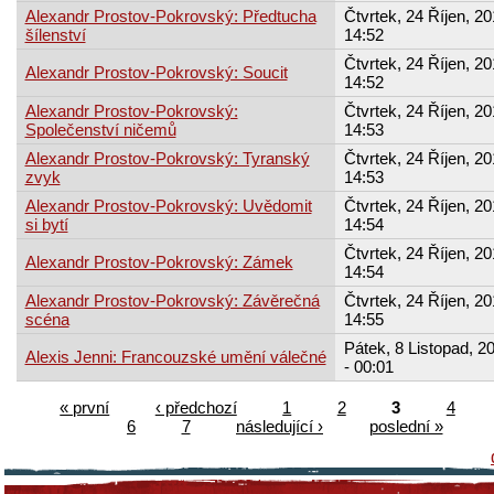
Alexandr Prostov-Pokrovský: Předtucha
Čtvrtek, 24 Říjen, 20
šílenství
14:52
Čtvrtek, 24 Říjen, 20
Alexandr Prostov-Pokrovský: Soucit
14:52
Alexandr Prostov-Pokrovský:
Čtvrtek, 24 Říjen, 20
Společenství ničemů
14:53
Alexandr Prostov-Pokrovský: Tyranský
Čtvrtek, 24 Říjen, 20
zvyk
14:53
Alexandr Prostov-Pokrovský: Uvědomit
Čtvrtek, 24 Říjen, 20
si bytí
14:54
Čtvrtek, 24 Říjen, 20
Alexandr Prostov-Pokrovský: Zámek
14:54
Alexandr Prostov-Pokrovský: Závěrečná
Čtvrtek, 24 Říjen, 20
scéna
14:55
Pátek, 8 Listopad, 2
Alexis Jenni: Francouzské umění válečné
- 00:01
« první
‹ předchozí
1
2
3
4
6
7
následující ›
poslední »