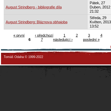
Pátek, 27
August Strindberg - bibliografie díla
Duben, 2012 
21:32
Středa, 29
August Strindberg: Bláznova obhajoba
Květen, 2013
13:52
« první
‹ předchozí
1
2
3
4
6
7
následující ›
poslední »
Tomáš Odaha © 1999-2022