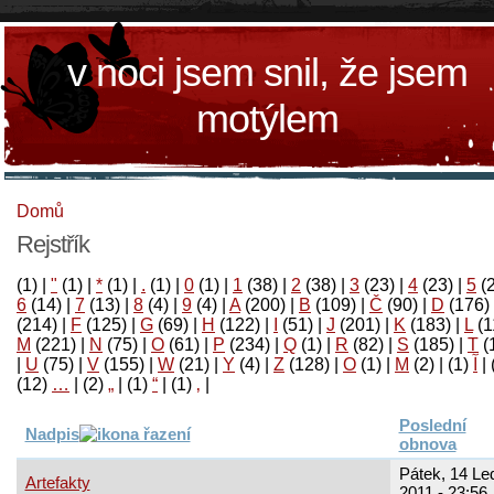
v noci jsem snil, že jsem
motýlem
Domů
Rejstřík
(1)
|
"
(1)
|
*
(1)
|
.
(1)
|
0
(1)
|
1
(38)
|
2
(38)
|
3
(23)
|
4
(23)
|
5
(
6
(14)
|
7
(13)
|
8
(4)
|
9
(4)
|
A
(200)
|
B
(109)
|
Č
(90)
|
D
(176)
(214)
|
F
(125)
|
G
(69)
|
H
(122)
|
I
(51)
|
J
(201)
|
K
(183)
|
L
(1
M
(221)
|
N
(75)
|
O
(61)
|
P
(234)
|
Q
(1)
|
R
(82)
|
S
(185)
|
T
(
|
U
(75)
|
V
(155)
|
W
(21)
|
Y
(4)
|
Z
(128)
|
Ο
(1)
|
М
(2)
|
(1)
آ
|
(12)
…
|
(2)
„
|
(1)
“
|
(1)
‚
|
Poslední
Nadpis
obnova
Pátek, 14 Le
Artefakty
2011 - 23:56