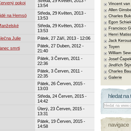
Středa, 29 Květen, 2013 -
Červený pokoj
Vincent va
13:54
Allen Ginsb
Středa, 29 Květen, 2013 -
Lidé na Hemsö
Charles Buk
13:53
Egon Schiel
 Manželské
Středa, 29 Květen, 2013 -
Francisco 
13:53
Henri Matis
lečna Julie
Pátek, 27 Září, 2013 - 12:06
Jack Kerou
Pátek, 27 Duben, 2012 -
Toyen
Tanec smrti
21:40
William Sew
Pátek, 3 Červen, 2011 -
Josef Čape
22:36
Jindřich Štý
Pátek, 3 Červen, 2011 -
Charles Bau
22:35
Galerie
Pátek, 26 Červen, 2015 -
13:03
hledat na 
Středa, 24 Červen, 2015 -
14:42
Co hledat:
Úterý, 23 Červen, 2015 -
13:31
Pátek, 19 Červen, 2015 -
navigace
14:58