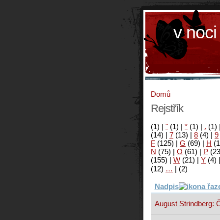
v noci
Domů
Rejstřík
(1)
|
"
(1)
|
*
(1)
|
.
(1)
(14)
|
7
(13)
|
8
(4)
|
9
F
(125)
|
G
(69)
|
H
(1
N
(75)
|
O
(61)
|
P
(2
(155)
|
W
(21)
|
Y
(4)
(12)
…
|
(2)
Nadpis
August Strindberg: 