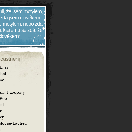
nil, že jsem motýlem,
 zda jsem člověkem,
 je motýlem, nebo zda
, kterému se zdá, že
 člověkem“
účastnění
daha
bal
íma
Saint-Exupéry
 Poe
ell
et
ch
ulouse-Lautrec
in