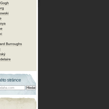
n Gogh
erg
owski
e
Goya
se
ac
ard Burroughs
k
rský
delaire
této stránce