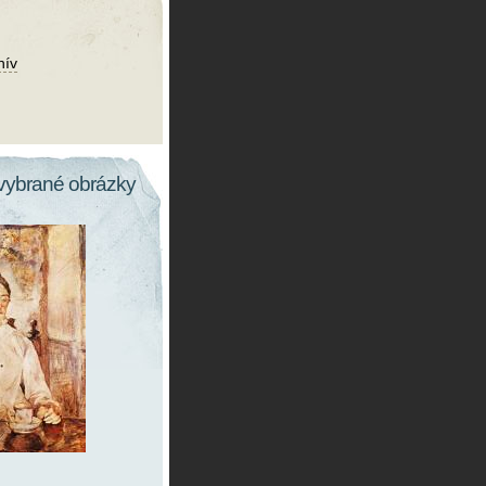
hív
vybrané obrázky