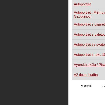
Autoportrét
Autoportrét : Mému p
Gauguinovi
Autoportrét s cigare
Autoportrét s paleto
Autoportrét se svato
Autoportrét z roku 1
Ayerská skála / Pís
Až dozní hudba
« první
‹ 