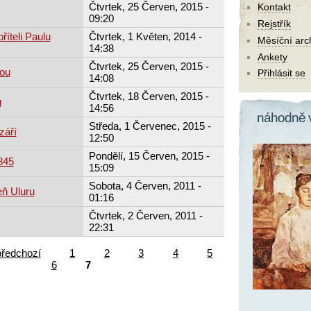
Čtvrtek, 25 Červen, 2015 -
Kontakt
09:20
Rejstřík
říteli Paulu
Čtvrtek, 1 Květen, 2014 -
Měsíční arc
14:38
Ankety
Čtvrtek, 25 Červen, 2015 -
tou
Přihlásit se
14:08
Čtvrtek, 18 Červen, 2015 -
u
14:56
náhodně 
Středa, 1 Červenec, 2015 -
září
12:50
Pondělí, 15 Červen, 2015 -
845
15:09
Sobota, 4 Červen, 2011 -
eň Uluru
01:16
Čtvrtek, 2 Červen, 2011 -
22:31
předchozí
1
2
3
4
5
6
7