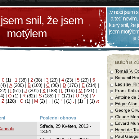
„v noci jsem s
 jsem snil, že jsem
a teď nevím,
který snil, že
motýlem
jsem motýlem
je
autoři a z
Tomáš V. O
Bohumil Hra
|
0
(1)
|
1
(38)
|
2
(38)
|
3
(23)
|
4
(23)
|
5
(23)
|
6
Ladislav Kl
(4)
|
A
(200)
|
B
(109)
|
Č
(90)
|
D
(176)
|
E
(214)
|
22)
|
I
(51)
|
J
(201)
|
K
(183)
|
L
(119)
|
M
(221)
|
Franz Kafka
34)
|
Q
(1)
|
R
(82)
|
S
(185)
|
T
(171)
|
U
(75)
|
V
Antoine de 
|
Z
(128)
|
Ο
(1)
|
М
(2)
|
„
|
(1)
“
|
(1)
‚
|
(1)
آ
|
(1)
א
Edgar Allan
George Orw
Claude Mon
Poslední obnova
Edvard Mun
Středa, 29 Květen, 2013 -
Čandala
Henri de To
13:54
Paul Gaugu