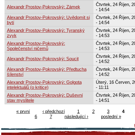
Čtvrtek, 24 Říjen, 2
Alexandr Prostov-Pokrovský: Zámek
- 14:54
Alexandr Prostov-Pokrovský: Uvědomit si
Čtvrtek, 24 Říjen, 2
bytí
- 14:54
Alexandr Prostov-Pokrovský: Tyranský
Čtvrtek, 24 Říjen, 2
zvyk
- 14:53
Alexandr Prostov-Pokrovský:
Čtvrtek, 24 Říjen, 2
Společenství ničemů
- 14:53
Čtvrtek, 24 Říjen, 2
Alexandr Prostov-Pokrovský: Soucit
- 14:52
Alexandr Prostov-Pokrovský: Předtucha
Čtvrtek, 24 Říjen, 2
šílenství
- 14:52
Alexandr Prostov-Pokrovský: Golgota
Úterý, 16 Červen, 
intelektuálů (o kritice)
- 11:11
Alexandr Prostov-Pokrovský: Duševní
Čtvrtek, 24 Říjen, 2
stav myslitele
- 14:51
« první
‹ předchozí
1
2
3
4
6
7
následující ›
poslední »