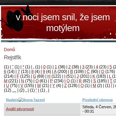
v noci jsem snil, že jsem
motýlem
Domů
Rejstřík
(1)
|
"
(1)
|
*
(1)
|
.
(1)
|
0
(1)
|
1
(38)
|
2
(38)
|
3
(23)
|
4
(23)
|
5
(
6
(14)
|
7
(13)
|
8
(4)
|
9
(4)
|
A
(200)
|
B
(109)
|
Č
(90)
|
D
(176)
(214)
|
F
(125)
|
G
(69)
|
H
(122)
|
I
(51)
|
J
(201)
|
K
(183)
|
L
(1
M
(221)
|
N
(75)
|
O
(61)
|
P
(234)
|
Q
(1)
|
R
(82)
|
S
(185)
|
T
(
|
U
(75)
|
V
(155)
|
W
(21)
|
Y
(4)
|
Z
(128)
|
Ο
(1)
|
М
(2)
|
(1)
آ
|
(12)
…
|
(2)
„
|
(1)
“
|
(1)
‚
|
Nadpis
Poslední obnova
Středa, 4 Červen, 2
Anděl pitvornosti
- 00:31