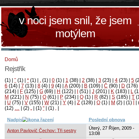
v noci jsem snil, že jsem
motýlem
Domů
Rejstřík
(1)
|
"
(1)
|
*
(1)
|
.
(1)
|
0
(1)
|
1
(38)
|
2
(38)
|
3
(23)
|
4
(23)
|
5
(
6
(14)
|
7
(13)
|
8
(4)
|
9
(4)
|
A
(200)
|
B
(109)
|
Č
(90)
|
D
(176)
(214)
|
F
(125)
|
G
(69)
|
H
(122)
|
I
(51)
|
J
(201)
|
K
(183)
|
L
(1
M
(221)
|
N
(75)
|
O
(61)
|
P
(234)
|
Q
(1)
|
R
(82)
|
S
(185)
|
T
(
|
U
(75)
|
V
(155)
|
W
(21)
|
Y
(4)
|
Z
(128)
|
Ο
(1)
|
М
(2)
|
(1)
آ
|
(12)
…
|
(2)
„
|
(1)
“
|
(1)
‚
|
Nadpis
Poslední obnova
Úterý, 27 Říjen, 2009 -
Anton Pavlovič Čechov: Tři sestry
13:08