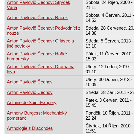
Anton Pavlovič Čechov: Strýček
Sobota, 24 Říjen, 2009 -
Váňa
21:11
Sobota, 4 Červen, 2011 -
Anton Pavlovič Čechov: Racek
14:52
Anton Pavlovič Čechov: Podvodníci z
Středa, 28 Červenec, 20
nouze
14:38
Anton Pavlovič Čechov: O lásce a
Středa, 5 Červen, 2013 -
jiné povídky
13:10
Anton Pavlovič Čechov: Hořké
Pátek, 11 Červen, 2010 -
humoresky
15:03
Anton Pavlovič Čechov: Drama na
Úterý, 12 Leden, 2010 -
lovu
01:10
Úterý, 30 Duben, 2013 -
Anton Pavlovič Čechov
10:09
Anton Pavlovič Čechov
Středa, 28 Září, 2011 - 2
Pátek, 3 Červen, 2011 -
Antoine de Saint-Exupéry
15:49
Anthony Burgess: Mechanický
Pondělí, 10 Říjen, 2011 -
pomeranč
22:24
Čtvrtek, 14 Říjen, 2010 -
Anthologie z Diacondes
11:51