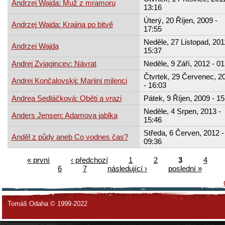
Andrzej Wajda: Muž z mramoru
13:16
Úterý, 20 Říjen, 2009 -
Andrzej Wajda: Krajina po bitvě
17:55
Neděle, 27 Listopad, 201
Andrzej Wajda
15:37
Andrej Zvjagincev: Návrat
Neděle, 9 Září, 2012 - 01
Čtvrtek, 29 Červenec, 2
Andrej Končalovskij: Mariini milenci
- 16:03
Andrea Sedláčková: Oběti a vrazi
Pátek, 9 Říjen, 2009 - 15
Neděle, 4 Srpen, 2013 -
Anders Jensen: Adamova jablka
15:46
Středa, 6 Červen, 2012 -
Anděl z půdy aneb Co vodnes čas?
09:36
« první
‹ předchozí
1
2
3
4
6
7
následující ›
poslední »
Tomáš Odaha © 1999-2022