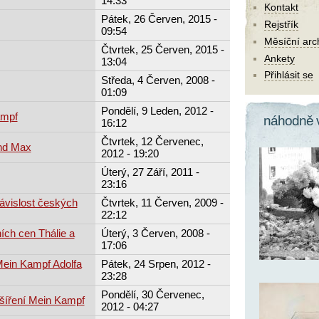
14:33
Kontakt
Pátek, 26 Červen, 2015 -
Rejstřík
09:54
Měsíční arc
Čtvrtek, 25 Červen, 2015 -
Ankety
13:04
Přihlásit se
Středa, 4 Červen, 2008 -
01:09
Pondělí, 9 Leden, 2012 -
ampf
náhodně 
16:12
Čtvrtek, 12 Červenec,
and Max
2012 - 19:20
Úterý, 27 Září, 2011 -
23:16
závislost českých
Čtvrtek, 11 Červen, 2009 -
22:12
ch cen Thálie a
Úterý, 3 Červen, 2008 -
17:06
 Mein Kampf Adolfa
Pátek, 24 Srpen, 2012 -
23:28
Pondělí, 30 Červenec,
 šíření Mein Kampf
2012 - 04:27