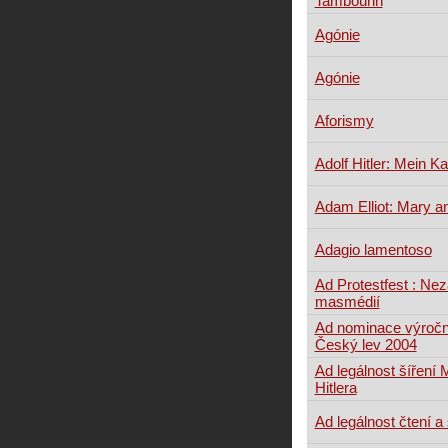
Tambourin
Agónie
Agónie
Aforismy
Adolf Hitler: Mein K
Adam Elliot: Mary 
Adagio lamentoso
Ad Protestfest : Ne
masmédií
Ad nominace výroční
Český lev 2004
Ad legálnost šíření
Hitlera
Ad legálnost čtení a