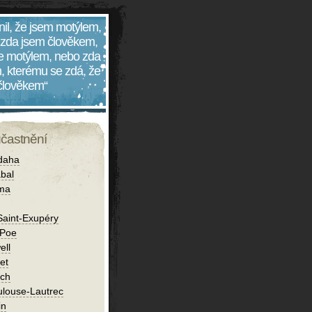
nil, že jsem motýlem,
 zda jsem člověkem,
 je motýlem, nebo zda
, kterému se zdá, že
 člověkem“
účastnění
daha
bal
íma
Saint-Exupéry
 Poe
ell
et
ch
ulouse-Lautrec
in