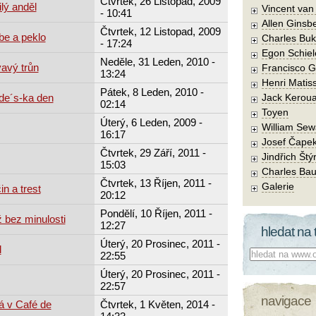
Čtvrtek, 26 Listopad, 2009
lý anděl
Vincent va
- 10:41
Allen Ginsb
Čtvrtek, 12 Listopad, 2009
be a peklo
Charles Buk
- 17:24
Egon Schiel
Neděle, 31 Leden, 2010 -
avý trůn
Francisco 
13:24
Henri Matis
Pátek, 8 Leden, 2010 -
de´s-ka den
Jack Kerou
02:14
Toyen
Úterý, 6 Leden, 2009 -
William Sew
16:17
Josef Čape
Čtvrtek, 29 Září, 2011 -
Jindřich Štý
15:03
Charles Bau
Čtvrtek, 13 Říjen, 2011 -
Galerie
in a trest
20:12
Pondělí, 10 Říjen, 2011 -
 bez minulosti
12:27
hledat na 
Úterý, 20 Prosinec, 2011 -
l
Co hledat:
22:55
Úterý, 20 Prosinec, 2011 -
22:57
navigace
á v Café de
Čtvrtek, 1 Květen, 2014 -