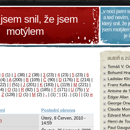
„v noci jsem s
 jsem snil, že jsem
a teď nevím,
který snil, že
motýlem
jsem motýlem
je
autoři a z
Tomáš V. O
Bohumil Hra
|
0
(1)
|
1
(38)
|
2
(38)
|
3
(23)
|
4
(23)
|
5
(23)
|
6
Ladislav Kl
(4)
|
A
(200)
|
B
(109)
|
Č
(90)
|
D
(176)
|
E
(214)
|
22)
|
I
(51)
|
J
(201)
|
K
(183)
|
L
(119)
|
M
(221)
|
Franz Kafka
34)
|
Q
(1)
|
R
(82)
|
S
(185)
|
T
(171)
|
U
(75)
|
V
Antoine de 
|
Z
(128)
|
Ο
(1)
|
М
(2)
|
„
|
(1)
“
|
(1)
‚
|
(1)
آ
|
(1)
א
Edgar Allan
George Orw
Claude Mon
Poslední obnova
Edvard Mun
Úterý, 8 Červen, 2010 -
n
Henri de To
14:59
Paul Gaugu