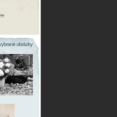
hív
vybrané obrázky