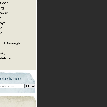
n Gogh
erg
owski
e
Goya
se
ac
ard Burroughs
k
rský
delaire
této stránce