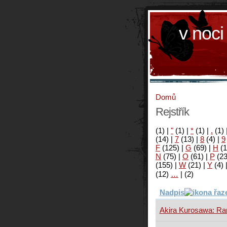
v noci
Domů
Rejstřík
(1)
|
"
(1)
|
*
(1)
|
.
(1)
(14)
|
7
(13)
|
8
(4)
|
9
F
(125)
|
G
(69)
|
H
(1
N
(75)
|
O
(61)
|
P
(2
(155)
|
W
(21)
|
Y
(4)
(12)
…
|
(2)
Nadpis
Akira Kurosawa: Ra