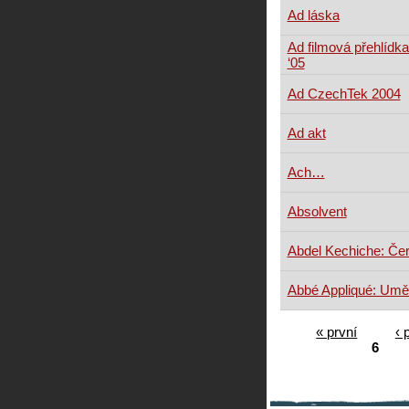
Ad láska
Ad filmová přehlídka
‘05
Ad CzechTek 2004
Ad akt
Ach…
Absolvent
Abdel Kechiche: Če
Abbé Appliqué: Umě
« první
‹ 
6