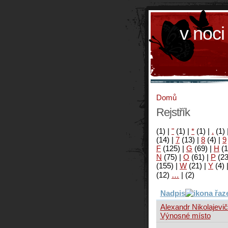
v noci
Domů
Rejstřík
(1)
|
"
(1)
|
*
(1)
|
.
(1)
(14)
|
7
(13)
|
8
(4)
|
9
F
(125)
|
G
(69)
|
H
(1
N
(75)
|
O
(61)
|
P
(2
(155)
|
W
(21)
|
Y
(4)
(12)
…
|
(2)
Nadpis
Alexandr Nikolajevič
Výnosné místo