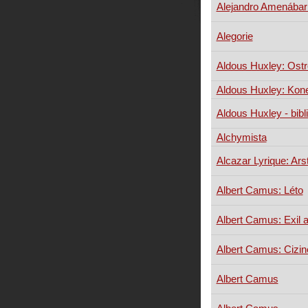
Alejandro Amenábar:
Alegorie
Aldous Huxley: Ost
Aldous Huxley: Kone
Aldous Huxley - bibli
Alchymista
Alcazar Lyrique: Arst
Albert Camus: Léto
Albert Camus: Exil a
Albert Camus: Cizin
Albert Camus