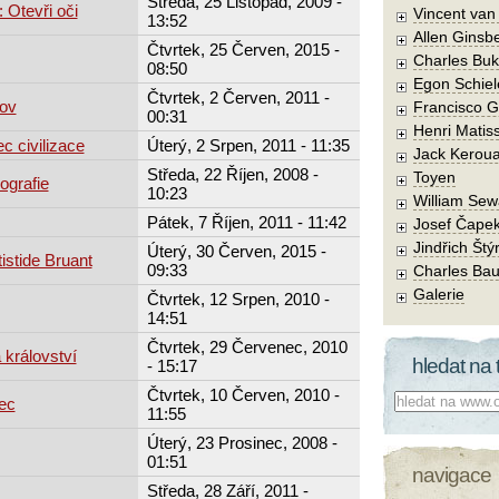
Středa, 25 Listopad, 2009 -
 Otevři oči
Vincent va
13:52
Allen Ginsb
Čtvrtek, 25 Červen, 2015 -
Charles Buk
08:50
Egon Schiel
Čtvrtek, 2 Červen, 2011 -
rov
Francisco 
00:31
Henri Matis
c civilizace
Úterý, 2 Srpen, 2011 - 11:35
Jack Kerou
Středa, 22 Říjen, 2008 -
Toyen
ografie
10:23
William Sew
Pátek, 7 Říjen, 2011 - 11:42
Josef Čape
Jindřich Štý
Úterý, 30 Červen, 2015 -
istide Bruant
09:33
Charles Bau
Galerie
Čtvrtek, 12 Srpen, 2010 -
14:51
Čtvrtek, 29 Červenec, 2010
 království
hledat na 
- 15:17
Čtvrtek, 10 Červen, 2010 -
Co hledat:
ec
11:55
Úterý, 23 Prosinec, 2008 -
01:51
navigace
Středa, 28 Září, 2011 -