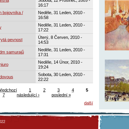
lesná
Sobota, 12 Prosinec, 2009 -
16:17
 bojovníka /
Neděle, 31 Leden, 2010 -
16:58
Neděle, 31 Leden, 2010 -
y
17:22
Úterý, 8 Červen, 2010 -
rytá pevnost
14:53
Neděle, 31 Leden, 2010 -
edm samurajů
17:31
Neděle, 14 Únor, 2010 -
njuro
19:24
Sobota, 30 Leden, 2010 -
udovous
22:22
předchozí
1
2
3
4
5
7
následující ›
poslední »
další
022