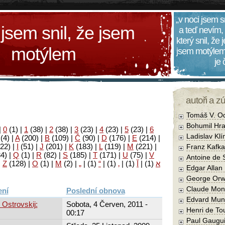
„v noci jsem s
 jsem snil, že jsem
a teď nevím,
který snil, že
motýlem
jsem motýlem
je
autoři a z
Tomáš V. O
Bohumil Hra
|
0
(1)
|
1
(38)
|
2
(38)
|
3
(23)
|
4
(23)
|
5
(23)
|
6
Ladislav Kl
(4)
|
A
(200)
|
B
(109)
|
Č
(90)
|
D
(176)
|
E
(214)
|
22)
|
I
(51)
|
J
(201)
|
K
(183)
|
L
(119)
|
M
(221)
|
Franz Kafka
34)
|
Q
(1)
|
R
(82)
|
S
(185)
|
T
(171)
|
U
(75)
|
V
Antoine de 
|
Z
(128)
|
Ο
(1)
|
М
(2)
|
„
|
(1)
“
|
(1)
‚
|
(1)
آ
|
(1)
א
Edgar Allan
George Orw
Claude Mon
Poslední obnova
Edvard Mun
 Ostrovskij:
Sobota, 4 Červen, 2011 -
Henri de To
00:17
Paul Gaugu