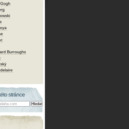
n Gogh
erg
owski
e
Goya
se
ac
ard Burroughs
k
rský
delaire
této stránce