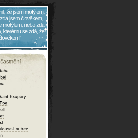
nil, že jsem motýlem,
 zda jsem člověkem,
 je motýlem, nebo zda
, kterému se zdá, že
 člověkem“
účastnění
daha
bal
íma
Saint-Exupéry
 Poe
ell
et
ch
ulouse-Lautrec
in