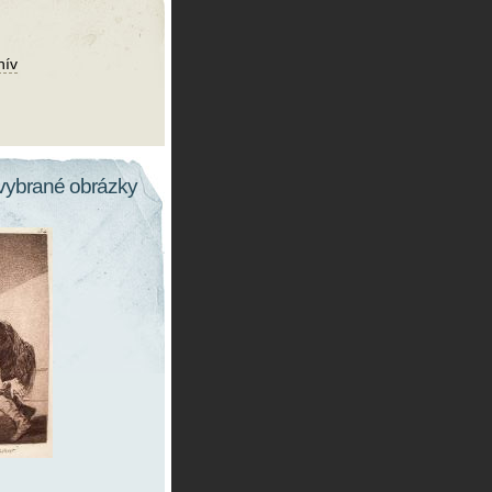
hív
vybrané obrázky