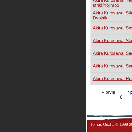
Akira Kurosawa: Tě
stráž/Yojimbo
Akira Kurosawa: Stín
Dvojník
Akira Kurosawa: Sn
Akira Kurosawa: Sk
Akira Kurosawa: S
Akira Kurosawa: Sa
Akira Kurosawa: R
« první
‹ 
6
Tomáš Odaha © 1999-2