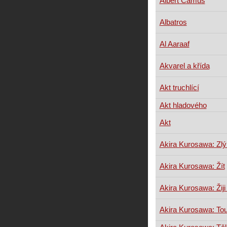
Albert Camus
Albatros
Al Aaraaf
Akvarel a křída
Akt truchlící
Akt hladového
Akt
Akira Kurosawa: Zlý
Akira Kurosawa: Žít
Akira Kurosawa: Žiji
Akira Kurosawa: To