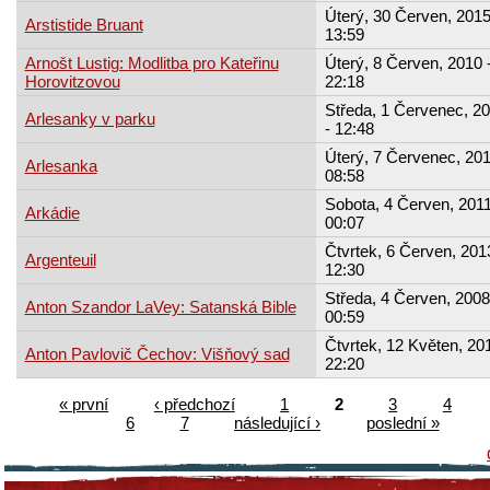
Úterý, 30 Červen, 2015
Arstistide Bruant
13:59
Arnošt Lustig: Modlitba pro Kateřinu
Úterý, 8 Červen, 2010 
Horovitzovou
22:18
Středa, 1 Červenec, 2
Arlesanky v parku
- 12:48
Úterý, 7 Červenec, 201
Arlesanka
08:58
Sobota, 4 Červen, 2011
Arkádie
00:07
Čtvrtek, 6 Červen, 201
Argenteuil
12:30
Středa, 4 Červen, 2008
Anton Szandor LaVey: Satanská Bible
00:59
Čtvrtek, 12 Květen, 201
Anton Pavlovič Čechov: Višňový sad
22:20
« první
‹ předchozí
1
2
3
4
6
7
následující ›
poslední »