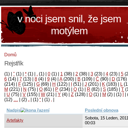
v noci jsem snil, že jsem
motýlem
Domů
Rejstřík
(1)
|
"
(1)
|
*
(1)
|
.
(1)
|
0
(1)
|
1
(38)
|
2
(38)
|
3
(23)
|
4
(23)
|
5
(
6
(14)
|
7
(13)
|
8
(4)
|
9
(4)
|
A
(200)
|
B
(109)
|
Č
(90)
|
D
(176)
(214)
|
F
(125)
|
G
(69)
|
H
(122)
|
I
(51)
|
J
(201)
|
K
(183)
|
L
(1
M
(221)
|
N
(75)
|
O
(61)
|
P
(234)
|
Q
(1)
|
R
(82)
|
S
(185)
|
T
(
|
U
(75)
|
V
(155)
|
W
(21)
|
Y
(4)
|
Z
(128)
|
Ο
(1)
|
М
(2)
|
(1)
آ
|
(12)
…
|
(2)
„
|
(1)
“
|
(1)
‚
|
Nadpis
Poslední obnova
Sobota, 15 Leden, 2011
Artefakty
00:03