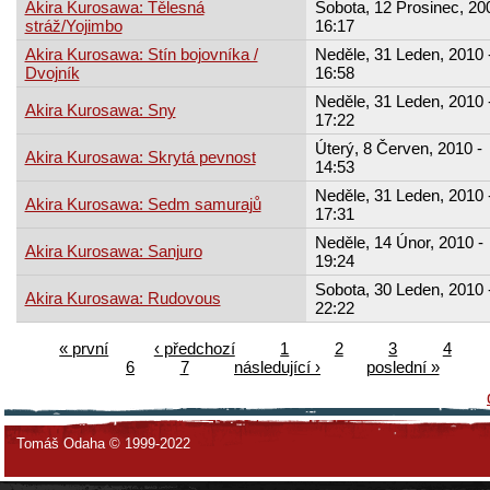
Akira Kurosawa: Tělesná
Sobota, 12 Prosinec, 20
stráž/Yojimbo
16:17
Akira Kurosawa: Stín bojovníka /
Neděle, 31 Leden, 2010 
Dvojník
16:58
Neděle, 31 Leden, 2010 
Akira Kurosawa: Sny
17:22
Úterý, 8 Červen, 2010 -
Akira Kurosawa: Skrytá pevnost
14:53
Neděle, 31 Leden, 2010 
Akira Kurosawa: Sedm samurajů
17:31
Neděle, 14 Únor, 2010 -
Akira Kurosawa: Sanjuro
19:24
Sobota, 30 Leden, 2010 
Akira Kurosawa: Rudovous
22:22
« první
‹ předchozí
1
2
3
4
6
7
následující ›
poslední »
Tomáš Odaha © 1999-2022