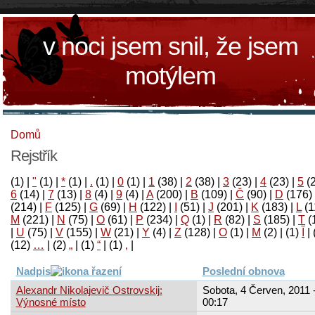
v noci jsem snil, že jsem
motýlem
Domů
Rejstřík
(1)
|
"
(1)
|
*
(1)
|
.
(1)
|
0
(1)
|
1
(38)
|
2
(38)
|
3
(23)
|
4
(23)
|
5
(
6
(14)
|
7
(13)
|
8
(4)
|
9
(4)
|
A
(200)
|
B
(109)
|
Č
(90)
|
D
(176)
(214)
|
F
(125)
|
G
(69)
|
H
(122)
|
I
(51)
|
J
(201)
|
K
(183)
|
L
(1
M
(221)
|
N
(75)
|
O
(61)
|
P
(234)
|
Q
(1)
|
R
(82)
|
S
(185)
|
T
(
|
U
(75)
|
V
(155)
|
W
(21)
|
Y
(4)
|
Z
(128)
|
Ο
(1)
|
М
(2)
|
(1)
آ
|
(12)
…
|
(2)
„
|
(1)
“
|
(1)
‚
|
Nadpis
Poslední obnova
Alexandr Nikolajevič Ostrovskij:
Sobota, 4 Červen, 2011 
Výnosné místo
00:17