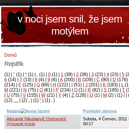
v noci jsem snil, že jsem
motýlem
Domů
Rejstřík
(1)
|
"
(1)
|
*
(1)
|
.
(1)
|
0
(1)
|
1
(38)
|
2
(38)
|
3
(23)
|
4
(23)
|
5
(
6
(14)
|
7
(13)
|
8
(4)
|
9
(4)
|
A
(200)
|
B
(109)
|
Č
(90)
|
D
(176)
(214)
|
F
(125)
|
G
(69)
|
H
(122)
|
I
(51)
|
J
(201)
|
K
(183)
|
L
(1
M
(221)
|
N
(75)
|
O
(61)
|
P
(234)
|
Q
(1)
|
R
(82)
|
S
(185)
|
T
(
|
U
(75)
|
V
(155)
|
W
(21)
|
Y
(4)
|
Z
(128)
|
Ο
(1)
|
М
(2)
|
(1)
آ
|
(12)
…
|
(2)
„
|
(1)
“
|
(1)
‚
|
Nadpis
Poslední obnova
Alexandr Nikolajevič Ostrovskij:
Sobota, 4 Červen, 2011 
Výnosné místo
00:17