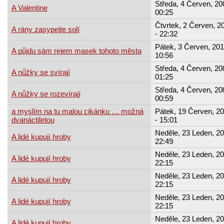
Středa, 4 Červen, 20
A Valentine
00:25
Čtvrtek, 2 Červen, 2
A rány zasypejte solí
- 22:32
Pátek, 3 Červen, 201
A půjdu sám rejem masek tohoto města
10:56
Středa, 4 Červen, 20
A nůžky se svírají
01:25
Středa, 4 Červen, 20
A nůžky se rozevírají
00:59
a myslím na tu malou cikánku … možná
Pátek, 19 Červen, 2
dvanáctiletou
- 15:01
Neděle, 23 Leden, 20
A lidé kupují hroby
22:49
Neděle, 23 Leden, 20
A lidé kupují hroby
22:15
Neděle, 23 Leden, 20
A lidé kupují hroby
22:15
Neděle, 23 Leden, 20
A lidé kupují hroby
22:15
Neděle, 23 Leden, 20
A lidé kupují hroby