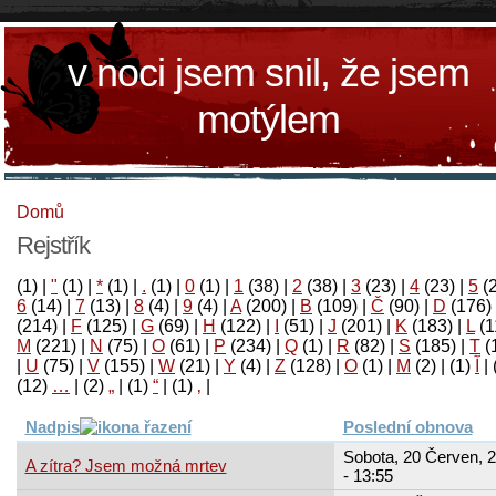
v noci jsem snil, že jsem
motýlem
Domů
Rejstřík
(1)
|
"
(1)
|
*
(1)
|
.
(1)
|
0
(1)
|
1
(38)
|
2
(38)
|
3
(23)
|
4
(23)
|
5
(
6
(14)
|
7
(13)
|
8
(4)
|
9
(4)
|
A
(200)
|
B
(109)
|
Č
(90)
|
D
(176)
(214)
|
F
(125)
|
G
(69)
|
H
(122)
|
I
(51)
|
J
(201)
|
K
(183)
|
L
(1
M
(221)
|
N
(75)
|
O
(61)
|
P
(234)
|
Q
(1)
|
R
(82)
|
S
(185)
|
T
(
|
U
(75)
|
V
(155)
|
W
(21)
|
Y
(4)
|
Z
(128)
|
Ο
(1)
|
М
(2)
|
(1)
آ
|
(12)
…
|
(2)
„
|
(1)
“
|
(1)
‚
|
Nadpis
Poslední obnova
Sobota, 20 Červen, 
A zítra? Jsem možná mrtev
- 13:55