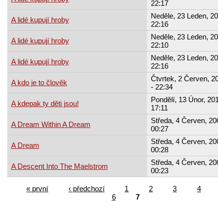
22:17
Neděle, 23 Leden, 20
A lidé kupují hroby
22:16
Neděle, 23 Leden, 20
A lidé kupují hroby
22:10
Neděle, 23 Leden, 20
A lidé kupují hroby
22:16
Čtvrtek, 2 Červen, 2
A kdo je to člověk
- 22:34
Pondělí, 13 Únor, 201
A kdepak ty děti jsou!
17:11
Středa, 4 Červen, 20
A Dream Within A Dream
00:27
Středa, 4 Červen, 20
A Dream
00:28
Středa, 4 Červen, 20
A Descent Into The Maelstrom
00:23
« první
‹ předchozí
1
2
3
4
6
7