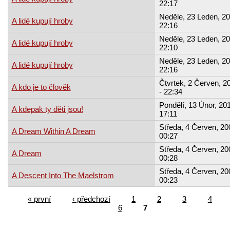
22:17
Neděle, 23 Leden, 20
A lidé kupují hroby
22:16
Neděle, 23 Leden, 20
A lidé kupují hroby
22:10
Neděle, 23 Leden, 20
A lidé kupují hroby
22:16
Čtvrtek, 2 Červen, 2
A kdo je to člověk
- 22:34
Pondělí, 13 Únor, 201
A kdepak ty děti jsou!
17:11
Středa, 4 Červen, 20
A Dream Within A Dream
00:27
Středa, 4 Červen, 20
A Dream
00:28
Středa, 4 Červen, 20
A Descent Into The Maelstrom
00:23
« první
‹ předchozí
1
2
3
4
6
7