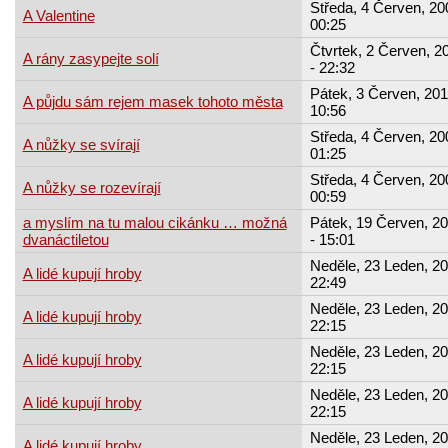
Středa, 4 Červen, 20
A Valentine
00:25
Čtvrtek, 2 Červen, 2
A rány zasypejte solí
- 22:32
Pátek, 3 Červen, 201
A půjdu sám rejem masek tohoto města
10:56
Středa, 4 Červen, 20
A nůžky se svírají
01:25
Středa, 4 Červen, 20
A nůžky se rozevírají
00:59
a myslím na tu malou cikánku … možná
Pátek, 19 Červen, 2
dvanáctiletou
- 15:01
Neděle, 23 Leden, 20
A lidé kupují hroby
22:49
Neděle, 23 Leden, 20
A lidé kupují hroby
22:15
Neděle, 23 Leden, 20
A lidé kupují hroby
22:15
Neděle, 23 Leden, 20
A lidé kupují hroby
22:15
Neděle, 23 Leden, 20
A lidé kupují hroby