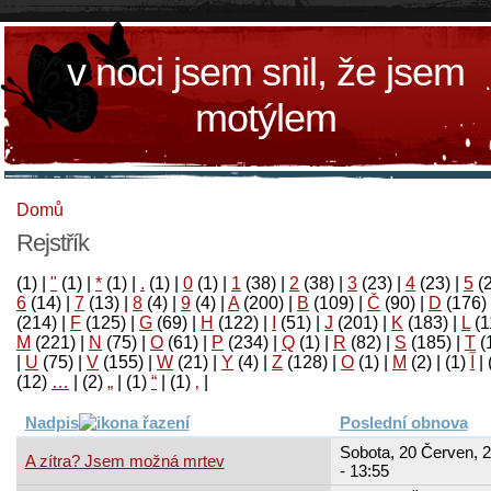
v noci jsem snil, že jsem
motýlem
Domů
Rejstřík
(1)
|
"
(1)
|
*
(1)
|
.
(1)
|
0
(1)
|
1
(38)
|
2
(38)
|
3
(23)
|
4
(23)
|
5
(
6
(14)
|
7
(13)
|
8
(4)
|
9
(4)
|
A
(200)
|
B
(109)
|
Č
(90)
|
D
(176)
(214)
|
F
(125)
|
G
(69)
|
H
(122)
|
I
(51)
|
J
(201)
|
K
(183)
|
L
(1
M
(221)
|
N
(75)
|
O
(61)
|
P
(234)
|
Q
(1)
|
R
(82)
|
S
(185)
|
T
(
|
U
(75)
|
V
(155)
|
W
(21)
|
Y
(4)
|
Z
(128)
|
Ο
(1)
|
М
(2)
|
(1)
آ
|
(12)
…
|
(2)
„
|
(1)
“
|
(1)
‚
|
Nadpis
Poslední obnova
Sobota, 20 Červen, 
A zítra? Jsem možná mrtev
- 13:55