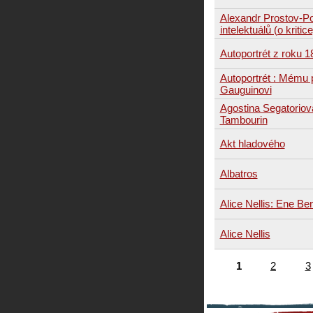
Alexandr Prostov-P
intelektuálů (o kritice
Autoportrét z roku 1
Autoportrét : Mému p
Gauguinovi
Agostina Segatoriov
Tambourin
Akt hladového
Albatros
Alice Nellis: Ene Be
Alice Nellis
1
2
3