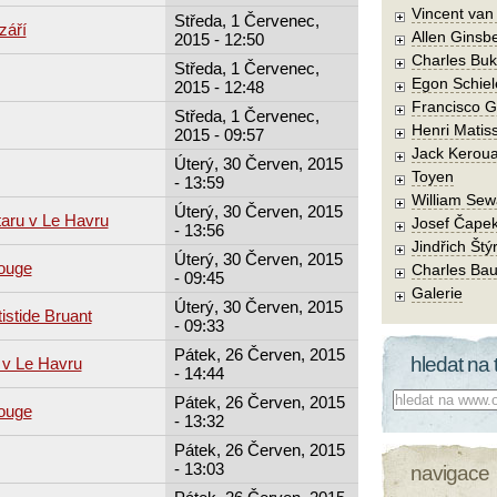
Vincent va
Středa, 1 Červenec,
září
Allen Ginsb
2015 - 12:50
Charles Buk
Středa, 1 Červenec,
Egon Schiel
2015 - 12:48
Francisco 
Středa, 1 Červenec,
Henri Matis
2015 - 09:57
Jack Kerou
Úterý, 30 Červen, 2015
Toyen
- 13:59
William Sew
Úterý, 30 Červen, 2015
taru v Le Havru
Josef Čape
- 13:56
Jindřich Štý
Úterý, 30 Červen, 2015
Rouge
Charles Bau
- 09:45
Galerie
Úterý, 30 Červen, 2015
istide Bruant
- 09:33
Pátek, 26 Červen, 2015
hledat na 
 v Le Havru
- 14:44
Co hledat:
Pátek, 26 Červen, 2015
Rouge
- 13:32
Pátek, 26 Červen, 2015
- 13:03
navigace