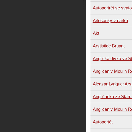
Autoportrét se svato
Arlesanky v parku
Akt
Arstistide Bruant
Anglická dívka ve S
Angličan v Moulin 
Alcazar Lyrique: Arst
Angličanka ze Staru
Angličan v Moulin 
Autoportét