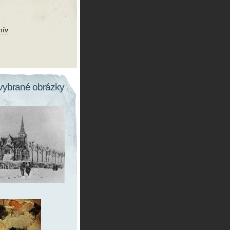
hív
vybrané obrázky