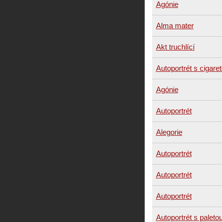
Agónie
Alma mater
Akt truchlící
Autoportrét s cigare
Agónie
Autoportrét
Alegorie
Autoportrét
Autoportrét
Autoportrét
Autoportrét s paleto