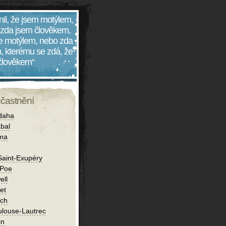
nil, že jsem motýlem,
 zda jsem člověkem,
 je motýlem, nebo zda
, kterému se zdá, že
 člověkem“
účastnění
daha
bal
íma
Saint-Exupéry
 Poe
ell
et
ch
ulouse-Lautrec
in