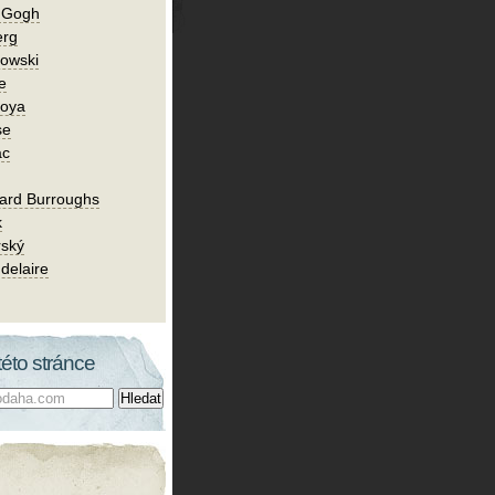
n Gogh
erg
owski
e
Goya
se
ac
ard Burroughs
k
rský
delaire
této stránce