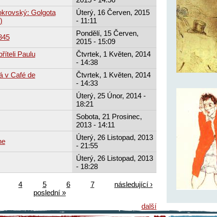
okrovský: Golgota
Úterý, 16 Červen, 2015
)
- 11:11
Pondělí, 15 Červen,
845
2015 - 15:09
říteli Paulu
Čtvrtek, 1 Květen, 2014
- 14:38
á v Café de
Čtvrtek, 1 Květen, 2014
- 14:33
Úterý, 25 Únor, 2014 -
18:21
Sobota, 21 Prosinec,
2013 - 14:11
Úterý, 26 Listopad, 2013
ne
- 21:55
Úterý, 26 Listopad, 2013
- 18:28
4
5
6
7
následující ›
poslední »
další