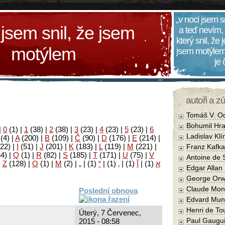
„v noci jsem s
 jsem snil, že jsem
a teď nevím,
který snil, že
motýlem
jsem motýlem
je
autoři a z
Tomáš V. O
Bohumil Hra
|
0
(1)
|
1
(38)
|
2
(38)
|
3
(23)
|
4
(23)
|
5
(23)
|
6
Ladislav Kl
(4)
|
A
(200)
|
B
(109)
|
Č
(90)
|
D
(176)
|
E
(214)
|
22)
|
I
(51)
|
J
(201)
|
K
(183)
|
L
(119)
|
M
(221)
|
Franz Kafka
34)
|
Q
(1)
|
R
(82)
|
S
(185)
|
T
(171)
|
U
(75)
|
V
Antoine de 
|
Z
(128)
|
Ο
(1)
|
М
(2)
|
„
|
(1)
“
|
(1)
‚
|
(1)
آ
|
(1)
א
Edgar Allan
George Orw
Claude Mon
Poslední obnova
Edvard Mun
Henri de To
Úterý, 7 Červenec,
Paul Gaugu
2015 - 08:58