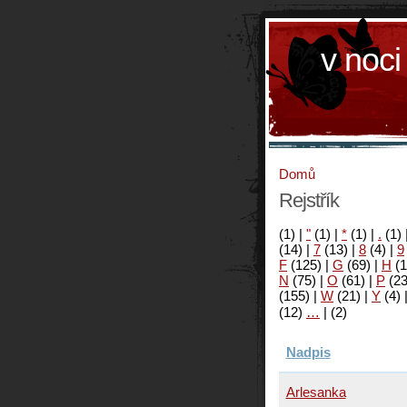
v noci
Domů
Rejstřík
(1)
|
"
(1)
|
*
(1)
|
.
(1)
(14)
|
7
(13)
|
8
(4)
|
9
F
(125)
|
G
(69)
|
H
(1
N
(75)
|
O
(61)
|
P
(2
(155)
|
W
(21)
|
Y
(4)
(12)
…
|
(2)
Nadpis
Arlesanka