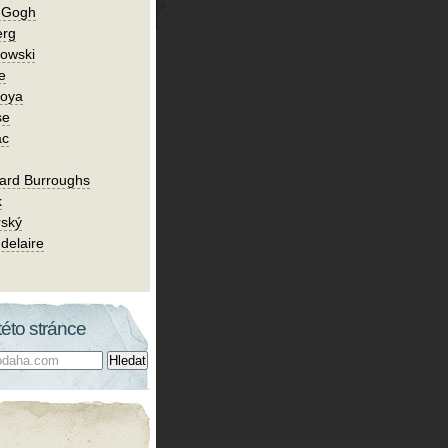
n Gogh
erg
owski
e
Goya
se
ac
ard Burroughs
k
rský
delaire
této stránce