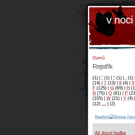
v noci
Domů
Rejstřík
(1)
|
"
(1)
|
*
(1)
|
.
(1)
(14)
|
7
(13)
|
8
(4)
|
9
F
(125)
|
G
(69)
|
H
(1
N
(75)
|
O
(61)
|
P
(2
(155)
|
W
(21)
|
Y
(4)
(12)
…
|
(2)
Nadpis
Až dozní hudba