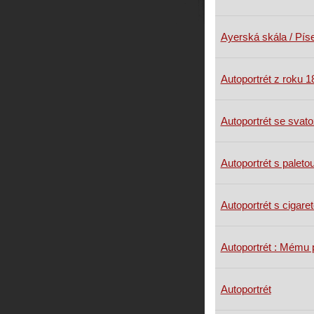
Ayerská skála / Pís
Autoportrét z roku 1
Autoportrét se svato
Autoportrét s paleto
Autoportrét s cigare
Autoportrét : Mému p
Autoportrét