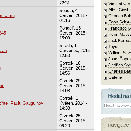
22:31
Vincent va
Allen Ginsb
Sobota, 4
eň Uluru
Červen, 2011 -
Charles Buk
01:16
Egon Schiel
Pondělí, 15
Francisco 
845
Červen, 2015 -
Henri Matis
15:09
Jack Kerou
Středa, 1
Toyen
září
Červenec, 2015 -
William Sew
12:50
Josef Čape
Čtvrtek, 18
Jindřich Štý
u
Červen, 2015 -
Charles Bau
14:56
Galerie
Čtvrtek, 25
tou
Červen, 2015 -
14:08
hledat na 
Čtvrtek, 1
říteli Paulu Gauguinovi
Květen, 2014 -
Co hledat:
14:38
Čtvrtek, 25
Červen, 2015 -
navigace
09:20