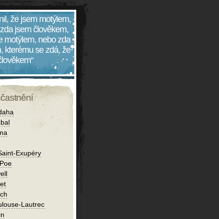
nil, že jsem motýlem,
 zda jsem člověkem,
 je motýlem, nebo zda
, kterému se zdá, že
 člověkem“
účastnění
daha
bal
íma
Saint-Exupéry
 Poe
ell
et
ch
ulouse-Lautrec
in