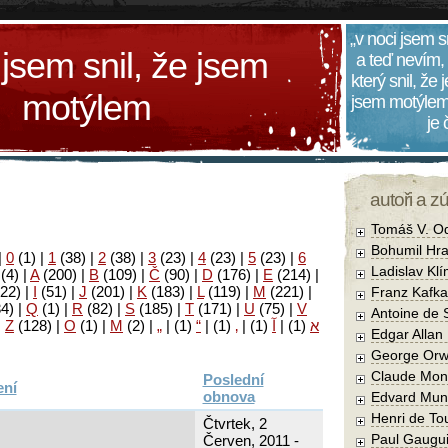
„v noci jsem s
 jsem snil, že jsem
a teď nevím,
který snil, že
motýlem
jsem motýlem
je
autoři a z
Tomáš V. O
Bohumil Hra
|
0
(1)
|
1
(38)
|
2
(38)
|
3
(23)
|
4
(23)
|
5
(23)
|
6
Ladislav Kl
(4)
|
A
(200)
|
B
(109)
|
Č
(90)
|
D
(176)
|
E
(214)
|
22)
|
I
(51)
|
J
(201)
|
K
(183)
|
L
(119)
|
M
(221)
|
Franz Kafka
34)
|
Q
(1)
|
R
(82)
|
S
(185)
|
T
(171)
|
U
(75)
|
V
Antoine de 
|
Z
(128)
|
Ο
(1)
|
М
(2)
|
„
|
(1)
“
|
(1)
‚
|
(1)
آ
|
(1)
א
Edgar Allan
George Orw
Claude Mon
Poslední
obnova
Edvard Mun
Henri de To
Čtvrtek, 2
Paul Gaugu
Červen, 2011 -