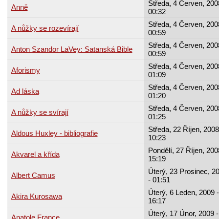
Středa, 4 Červen, 200
Anně
00:32
Středa, 4 Červen, 200
A nůžky se rozevírají
00:59
Středa, 4 Červen, 200
Anton Szandor LaVey: Satanská Bible
00:59
Středa, 4 Červen, 200
Aforismy
01:09
Středa, 4 Červen, 200
Ad láska
01:20
Středa, 4 Červen, 200
A nůžky se svírají
01:25
Středa, 22 Říjen, 2008
Aldous Huxley - bibliografie
10:23
Pondělí, 27 Říjen, 200
Akvarel a křída
15:19
Úterý, 23 Prosinec, 2
Albert Camus
- 01:51
Úterý, 6 Leden, 2009 -
Akira Kurosawa
16:17
Úterý, 17 Únor, 2009 -
Anatole France