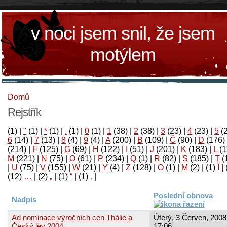
v noci jsem snil, že jsem
motýlem
Domů
Rejstřík
(1)
|
"
(1)
|
*
(1)
|
.
(1)
|
0
(1)
|
1
(38)
|
2
(38)
|
3
(23)
|
4
(23)
|
5
(
6
(14)
|
7
(13)
|
8
(4)
|
9
(4)
|
A
(200)
|
B
(109)
|
Č
(90)
|
D
(176)
(214)
|
F
(125)
|
G
(69)
|
H
(122)
|
I
(51)
|
J
(201)
|
K
(183)
|
L
(1
M
(221)
|
N
(75)
|
O
(61)
|
P
(234)
|
Q
(1)
|
R
(82)
|
S
(185)
|
T
(
|
U
(75)
|
V
(155)
|
W
(21)
|
Y
(4)
|
Z
(128)
|
Ο
(1)
|
М
(2)
|
(1)
آ
|
(12)
…
|
(2)
„
|
(1)
“
|
(1)
‚
|
Poslední obnova
Nadpis
Ad nominace výročních cen Thálie a
Úterý, 3 Červen, 2008
Český lev 2004
17:06