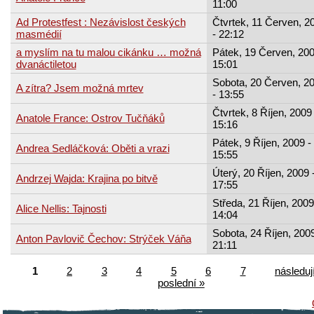
11:00
Ad Protestfest : Nezávislost českých
Čtvrtek, 11 Červen, 2
masmédií
- 22:12
a myslím na tu malou cikánku … možná
Pátek, 19 Červen, 200
dvanáctiletou
15:01
Sobota, 20 Červen, 2
A zítra? Jsem možná mrtev
- 13:55
Čtvrtek, 8 Říjen, 2009 
Anatole France: Ostrov Tučňáků
15:16
Pátek, 9 Říjen, 2009 -
Andrea Sedláčková: Oběti a vrazi
15:55
Úterý, 20 Říjen, 2009 
Andrzej Wajda: Krajina po bitvě
17:55
Středa, 21 Říjen, 2009
Alice Nellis: Tajnosti
14:04
Sobota, 24 Říjen, 2009
Anton Pavlovič Čechov: Strýček Váňa
21:11
1
2
3
4
5
6
7
následují
poslední »