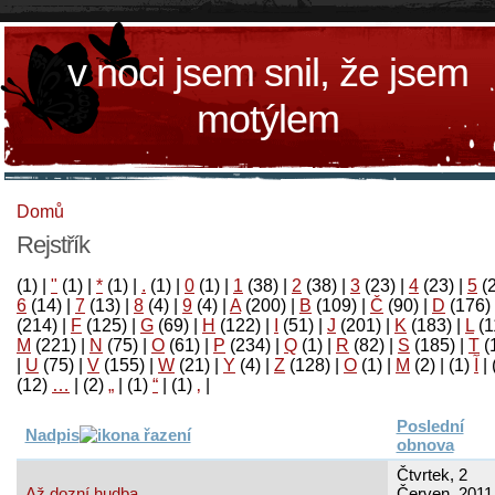
v noci jsem snil, že jsem
motýlem
Domů
Rejstřík
(1)
|
"
(1)
|
*
(1)
|
.
(1)
|
0
(1)
|
1
(38)
|
2
(38)
|
3
(23)
|
4
(23)
|
5
(
6
(14)
|
7
(13)
|
8
(4)
|
9
(4)
|
A
(200)
|
B
(109)
|
Č
(90)
|
D
(176)
(214)
|
F
(125)
|
G
(69)
|
H
(122)
|
I
(51)
|
J
(201)
|
K
(183)
|
L
(1
M
(221)
|
N
(75)
|
O
(61)
|
P
(234)
|
Q
(1)
|
R
(82)
|
S
(185)
|
T
(
|
U
(75)
|
V
(155)
|
W
(21)
|
Y
(4)
|
Z
(128)
|
Ο
(1)
|
М
(2)
|
(1)
آ
|
(12)
…
|
(2)
„
|
(1)
“
|
(1)
‚
|
Poslední
Nadpis
obnova
Čtvrtek, 2
Až dozní hudba
Červen, 2011 