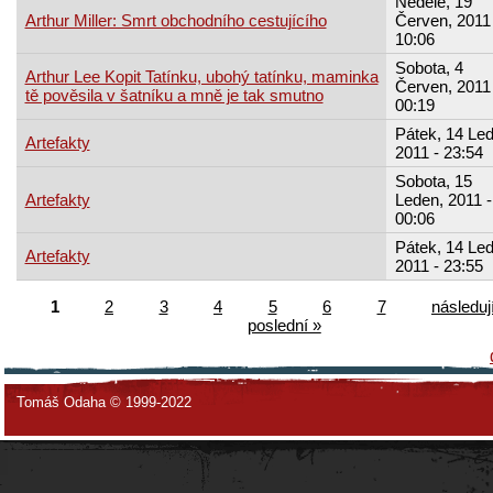
Neděle, 19
Arthur Miller: Smrt obchodního cestujícího
Červen, 2011 
10:06
Sobota, 4
Arthur Lee Kopit Tatínku, ubohý tatínku, maminka
Červen, 2011 
tě pověsila v šatníku a mně je tak smutno
00:19
Pátek, 14 Led
Artefakty
2011 - 23:54
Sobota, 15
Artefakty
Leden, 2011 -
00:06
Pátek, 14 Led
Artefakty
2011 - 23:55
1
2
3
4
5
6
7
následují
poslední »
Tomáš Odaha © 1999-2022