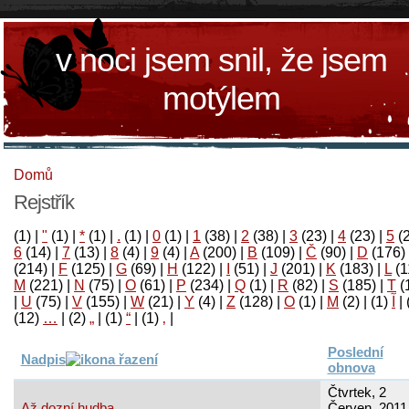
v noci jsem snil, že jsem
motýlem
Domů
Rejstřík
(1)
|
"
(1)
|
*
(1)
|
.
(1)
|
0
(1)
|
1
(38)
|
2
(38)
|
3
(23)
|
4
(23)
|
5
(
6
(14)
|
7
(13)
|
8
(4)
|
9
(4)
|
A
(200)
|
B
(109)
|
Č
(90)
|
D
(176)
(214)
|
F
(125)
|
G
(69)
|
H
(122)
|
I
(51)
|
J
(201)
|
K
(183)
|
L
(1
M
(221)
|
N
(75)
|
O
(61)
|
P
(234)
|
Q
(1)
|
R
(82)
|
S
(185)
|
T
(
|
U
(75)
|
V
(155)
|
W
(21)
|
Y
(4)
|
Z
(128)
|
Ο
(1)
|
М
(2)
|
(1)
آ
|
(12)
…
|
(2)
„
|
(1)
“
|
(1)
‚
|
Poslední
Nadpis
obnova
Čtvrtek, 2
Až dozní hudba
Červen, 2011 