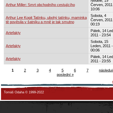
Neděle, 19
Arthur Miller: Smrt obchodního cestujícího
Červen, 2011 
10:06
Sobota, 4
Arthur Lee Kopit Tatínku, ubohý tatínku, maminka
Červen, 2011 
tě pověsila v šatníku a mně je tak smutno
00:19
Pátek, 14 Led
Artefakty
2011 - 23:54
Sobota, 15
Artefakty
Leden, 2011 -
00:06
Pátek, 14 Led
Artefakty
2011 - 23:55
1
2
3
4
5
6
7
následují
poslední »
Tomáš Odaha © 1999-2022