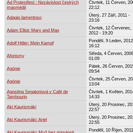
Ad Protestfest : Nezávislost českých
Čtvrtek, 11 Červen, 20
masmédií
22:12
Úterý, 27 Září, 2011 -
Adagio lamentoso
23:16
Čtvrtek, 12 Červenec,
Adam Elliot: Mary and Max
2012 - 19:20
Pondělí, 9 Leden, 2012
Adolf Hitler: Mein Kampf
16:12
Středa, 4 Červen, 2008
Aforismy
01:09
Pátek, 26 Červen, 2015
Agónie
09:54
Čtvrtek, 25 Červen, 20
Agónie
13:04
Agostina Segatoriová v Café de
Čtvrtek, 1 Květen, 201
Tambourin
14:33
Úterý, 20 Prosinec, 20
Aki Kaurismäki
22:57
Úterý, 20 Prosinec, 20
Aki Kaurismäki: Ariel
22:55
Pondělí, 10 Říjen, 2011
Aki Kaurismäki: Muž bez minulosti