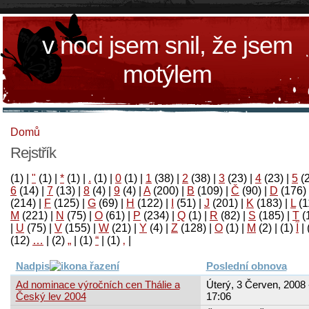
v noci jsem snil, že jsem
motýlem
Domů
Rejstřík
(1)
|
"
(1)
|
*
(1)
|
.
(1)
|
0
(1)
|
1
(38)
|
2
(38)
|
3
(23)
|
4
(23)
|
5
(
6
(14)
|
7
(13)
|
8
(4)
|
9
(4)
|
A
(200)
|
B
(109)
|
Č
(90)
|
D
(176)
(214)
|
F
(125)
|
G
(69)
|
H
(122)
|
I
(51)
|
J
(201)
|
K
(183)
|
L
(1
M
(221)
|
N
(75)
|
O
(61)
|
P
(234)
|
Q
(1)
|
R
(82)
|
S
(185)
|
T
(
|
U
(75)
|
V
(155)
|
W
(21)
|
Y
(4)
|
Z
(128)
|
Ο
(1)
|
М
(2)
|
(1)
آ
|
(12)
…
|
(2)
„
|
(1)
“
|
(1)
‚
|
Nadpis
Poslední obnova
Ad nominace výročních cen Thálie a
Úterý, 3 Červen, 2008 
Český lev 2004
17:06