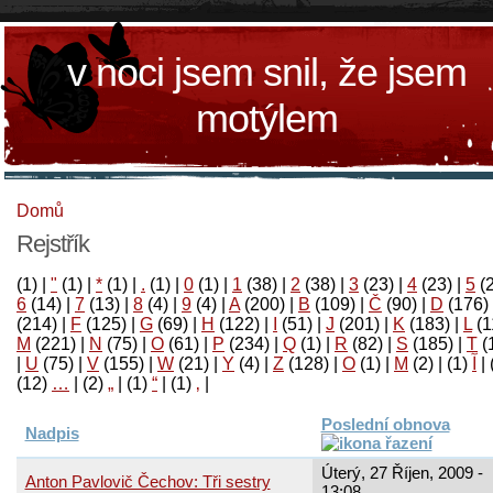
v noci jsem snil, že jsem
motýlem
Domů
Rejstřík
(1)
|
"
(1)
|
*
(1)
|
.
(1)
|
0
(1)
|
1
(38)
|
2
(38)
|
3
(23)
|
4
(23)
|
5
(
6
(14)
|
7
(13)
|
8
(4)
|
9
(4)
|
A
(200)
|
B
(109)
|
Č
(90)
|
D
(176)
(214)
|
F
(125)
|
G
(69)
|
H
(122)
|
I
(51)
|
J
(201)
|
K
(183)
|
L
(1
M
(221)
|
N
(75)
|
O
(61)
|
P
(234)
|
Q
(1)
|
R
(82)
|
S
(185)
|
T
(
|
U
(75)
|
V
(155)
|
W
(21)
|
Y
(4)
|
Z
(128)
|
Ο
(1)
|
М
(2)
|
(1)
آ
|
(12)
…
|
(2)
„
|
(1)
“
|
(1)
‚
|
Poslední obnova
Nadpis
Úterý, 27 Říjen, 2009 -
Anton Pavlovič Čechov: Tři sestry
13:08