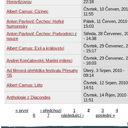
Horovitzovou
22:18
Čtvrtek, 10 Červen, 201
Albert Camus: Cizinec
11:55
Anton Pavlovič Čechov: Hořké
Pátek, 11 Červen, 2010 
humoresky
15:03
Anton Pavlovič Čechov: Podvodníci z
Středa, 28 Červenec, 2
nouze
- 14:38
Čtvrtek, 29 Červenec, 
Albert Camus: Exil a království
- 15:17
Čtvrtek, 29 Červenec, 
Andrej Končalovskij: Mariini milenci
- 16:03
Ad filmová přehlídka festivalu Přesahy
Úterý, 3 Srpen, 2010 -
‘05
09:14
Čtvrtek, 12 Srpen, 2010
Albert Camus: Léto
14:51
Čtvrtek, 14 Říjen, 2010 
Anthologie z Diacondes
11:51
« první
‹ předchozí
1
2
3
4
6
7
následující ›
poslední »