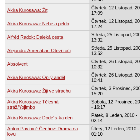
Čtvrtek, 12 Listopad, 20
Akira Kurosawa: Žít
17:09
Čtvrtek, 12 Listopad, 20
Akira Kurosawa: Nebe a peklo
17:24
Středa, 25 Listopad, 200
Alfréd Radok: Daleká cesta
13:32
Středa, 25 Listopad, 200
Alejandro Amenábar: Otevři oči
13:52
Čtvrtek, 26 Listopad, 20
Absolvent
10:32
Čtvrtek, 26 Listopad, 20
Akira Kurosawa: Opilý anděl
10:41
Čtvrtek, 3 Prosinec, 200
Akira Kurosawa: Žiji ve strachu
15:20
Akira Kurosawa: Tělesná
Sobota, 12 Prosinec, 2
stráž/Yojimbo
- 16:17
Pátek, 8 Leden, 2010 -
Akira Kurosawa: Dode´s-ka den
02:14
Anton Pavlovič Čechov: Drama na
Úterý, 12 Leden, 2010 -
lovu
01:10