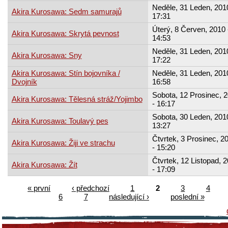
Neděle, 31 Leden, 2010
Akira Kurosawa: Sedm samurajů
17:31
Úterý, 8 Červen, 2010 
Akira Kurosawa: Skrytá pevnost
14:53
Neděle, 31 Leden, 2010
Akira Kurosawa: Sny
17:22
Akira Kurosawa: Stín bojovníka /
Neděle, 31 Leden, 2010
Dvojník
16:58
Sobota, 12 Prosinec, 
Akira Kurosawa: Tělesná stráž/Yojimbo
- 16:17
Sobota, 30 Leden, 2010
Akira Kurosawa: Toulavý pes
13:27
Čtvrtek, 3 Prosinec, 2
Akira Kurosawa: Žiji ve strachu
- 15:20
Čtvrtek, 12 Listopad, 
Akira Kurosawa: Žít
- 17:09
« první
‹ předchozí
1
2
3
4
6
7
následující ›
poslední »