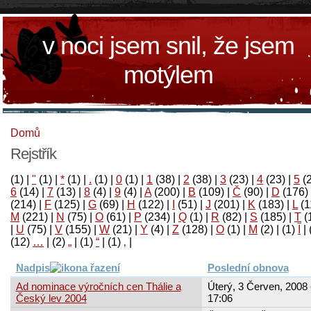
v noci jsem snil, že jsem
motýlem
Domů
Rejstřík
(1)
|
"
(1)
|
*
(1)
|
.
(1)
|
0
(1)
|
1
(38)
|
2
(38)
|
3
(23)
|
4
(23)
|
5
(
6
(14)
|
7
(13)
|
8
(4)
|
9
(4)
|
A
(200)
|
B
(109)
|
Č
(90)
|
D
(176)
(214)
|
F
(125)
|
G
(69)
|
H
(122)
|
I
(51)
|
J
(201)
|
K
(183)
|
L
(1
M
(221)
|
N
(75)
|
O
(61)
|
P
(234)
|
Q
(1)
|
R
(82)
|
S
(185)
|
T
(
|
U
(75)
|
V
(155)
|
W
(21)
|
Y
(4)
|
Z
(128)
|
Ο
(1)
|
М
(2)
|
(1)
آ
|
(12)
…
|
(2)
„
|
(1)
“
|
(1)
‚
|
Nadpis
Poslední obnova
Ad nominace výročních cen Thálie a
Úterý, 3 Červen, 2008 
Český lev 2004
17:06