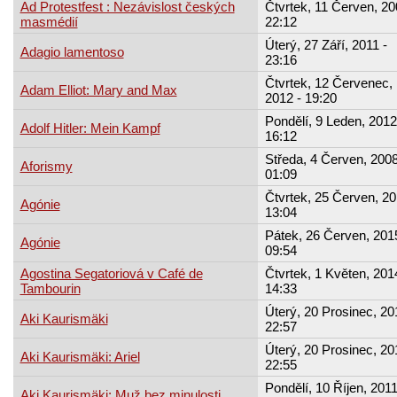
Ad Protestfest : Nezávislost českých
Čtvrtek, 11 Červen, 20
masmédií
22:12
Úterý, 27 Září, 2011 -
Adagio lamentoso
23:16
Čtvrtek, 12 Červenec,
Adam Elliot: Mary and Max
2012 - 19:20
Pondělí, 9 Leden, 2012
Adolf Hitler: Mein Kampf
16:12
Středa, 4 Červen, 2008
Aforismy
01:09
Čtvrtek, 25 Červen, 20
Agónie
13:04
Pátek, 26 Červen, 2015
Agónie
09:54
Agostina Segatoriová v Café de
Čtvrtek, 1 Květen, 201
Tambourin
14:33
Úterý, 20 Prosinec, 20
Aki Kaurismäki
22:57
Úterý, 20 Prosinec, 20
Aki Kaurismäki: Ariel
22:55
Pondělí, 10 Říjen, 2011
Aki Kaurismäki: Muž bez minulosti