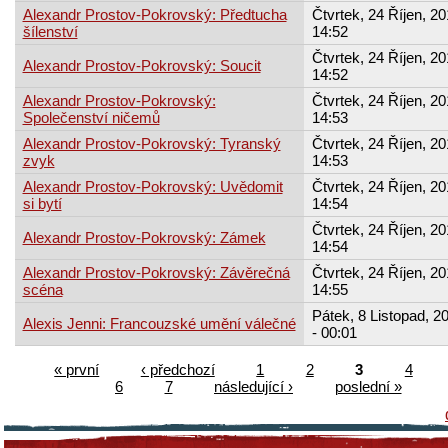
Alexandr Prostov-Pokrovský: Předtucha
Čtvrtek, 24 Říjen, 20
šílenství
14:52
Čtvrtek, 24 Říjen, 20
Alexandr Prostov-Pokrovský: Soucit
14:52
Alexandr Prostov-Pokrovský:
Čtvrtek, 24 Říjen, 20
Společenství ničemů
14:53
Alexandr Prostov-Pokrovský: Tyranský
Čtvrtek, 24 Říjen, 20
zvyk
14:53
Alexandr Prostov-Pokrovský: Uvědomit
Čtvrtek, 24 Říjen, 20
si bytí
14:54
Čtvrtek, 24 Říjen, 20
Alexandr Prostov-Pokrovský: Zámek
14:54
Alexandr Prostov-Pokrovský: Závěrečná
Čtvrtek, 24 Říjen, 20
scéna
14:55
Pátek, 8 Listopad, 2
Alexis Jenni: Francouzské umění válečné
- 00:01
« první
‹ předchozí
1
2
3
4
6
7
následující ›
poslední »