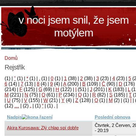
v noci jsem snil, že jsem
motýlem
Domů
Rejstřík
(1)
|
"
(1)
|
*
(1)
|
.
(1)
|
0
(1)
|
1
(38)
|
2
(38)
|
3
(23)
|
4
(23)
|
5
(
6
(14)
|
7
(13)
|
8
(4)
|
9
(4)
|
A
(200)
|
B
(109)
|
Č
(90)
|
D
(176)
(214)
|
F
(125)
|
G
(69)
|
H
(122)
|
I
(51)
|
J
(201)
|
K
(183)
|
L
(1
M
(221)
|
N
(75)
|
O
(61)
|
P
(234)
|
Q
(1)
|
R
(82)
|
S
(185)
|
T
(
|
U
(75)
|
V
(155)
|
W
(21)
|
Y
(4)
|
Z
(128)
|
Ο
(1)
|
М
(2)
|
(1)
آ
|
(12)
…
|
(2)
„
|
(1)
“
|
(1)
‚
|
Nadpis
Poslední obnova
Čtvrtek, 2 Červen, 2
Akira Kurosawa: Zlý chlap spí dobře
- 20:19