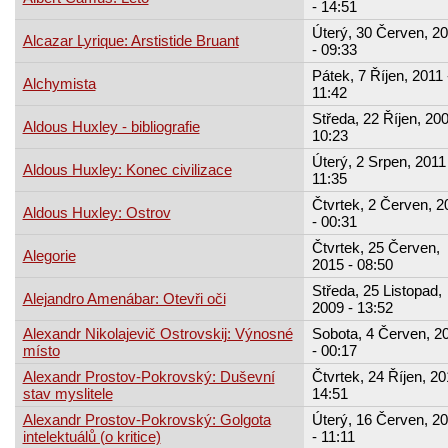
- 14:51
Úterý, 30 Červen, 2
Alcazar Lyrique: Arstistide Bruant
- 09:33
Pátek, 7 Říjen, 2011 
Alchymista
11:42
Středa, 22 Říjen, 200
Aldous Huxley - bibliografie
10:23
Úterý, 2 Srpen, 2011 
Aldous Huxley: Konec civilizace
11:35
Čtvrtek, 2 Červen, 2
Aldous Huxley: Ostrov
- 00:31
Čtvrtek, 25 Červen,
Alegorie
2015 - 08:50
Středa, 25 Listopad,
Alejandro Amenábar: Otevři oči
2009 - 13:52
Alexandr Nikolajevič Ostrovskij: Výnosné
Sobota, 4 Červen, 2
místo
- 00:17
Alexandr Prostov-Pokrovský: Duševní
Čtvrtek, 24 Říjen, 20
stav myslitele
14:51
Alexandr Prostov-Pokrovský: Golgota
Úterý, 16 Červen, 2
intelektuálů (o kritice)
- 11:11