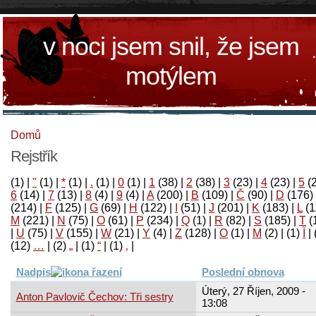
v noci jsem snil, že jsem
motýlem
Domů
Rejstřík
(1)
|
"
(1)
|
*
(1)
|
.
(1)
|
0
(1)
|
1
(38)
|
2
(38)
|
3
(23)
|
4
(23)
|
5
(
6
(14)
|
7
(13)
|
8
(4)
|
9
(4)
|
A
(200)
|
B
(109)
|
Č
(90)
|
D
(176)
(214)
|
F
(125)
|
G
(69)
|
H
(122)
|
I
(51)
|
J
(201)
|
K
(183)
|
L
(1
M
(221)
|
N
(75)
|
O
(61)
|
P
(234)
|
Q
(1)
|
R
(82)
|
S
(185)
|
T
(
|
U
(75)
|
V
(155)
|
W
(21)
|
Y
(4)
|
Z
(128)
|
Ο
(1)
|
М
(2)
|
(1)
آ
|
(12)
…
|
(2)
„
|
(1)
“
|
(1)
‚
|
Nadpis
Poslední obnova
Úterý, 27 Říjen, 2009 -
Anton Pavlovič Čechov: Tři sestry
13:08