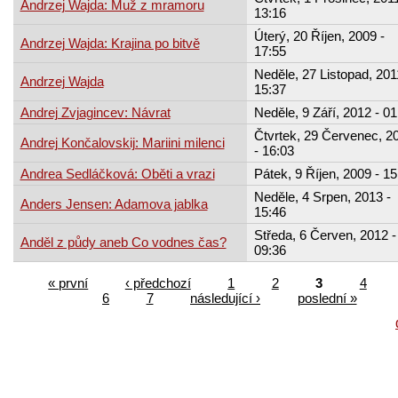
Andrzej Wajda: Muž z mramoru
13:16
Úterý, 20 Říjen, 2009 -
Andrzej Wajda: Krajina po bitvě
17:55
Neděle, 27 Listopad, 201
Andrzej Wajda
15:37
Andrej Zvjagincev: Návrat
Neděle, 9 Září, 2012 - 01
Čtvrtek, 29 Červenec, 2
Andrej Končalovskij: Mariini milenci
- 16:03
Andrea Sedláčková: Oběti a vrazi
Pátek, 9 Říjen, 2009 - 15
Neděle, 4 Srpen, 2013 -
Anders Jensen: Adamova jablka
15:46
Středa, 6 Červen, 2012 -
Anděl z půdy aneb Co vodnes čas?
09:36
« první
‹ předchozí
1
2
3
4
6
7
následující ›
poslední »