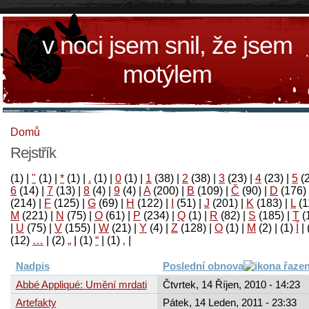
v noci jsem snil, že jsem
motýlem
Domů
Rejstřík
(1)
|
"
(1)
|
*
(1)
|
.
(1)
|
0
(1)
|
1
(38)
|
2
(38)
|
3
(23)
|
4
(23)
|
5
(
6
(14)
|
7
(13)
|
8
(4)
|
9
(4)
|
A
(200)
|
B
(109)
|
Č
(90)
|
D
(176)
(214)
|
F
(125)
|
G
(69)
|
H
(122)
|
I
(51)
|
J
(201)
|
K
(183)
|
L
(1
M
(221)
|
N
(75)
|
O
(61)
|
P
(234)
|
Q
(1)
|
R
(82)
|
S
(185)
|
T
(
|
U
(75)
|
V
(155)
|
W
(21)
|
Y
(4)
|
Z
(128)
|
Ο
(1)
|
М
(2)
|
(1)
آ
|
(12)
…
|
(2)
„
|
(1)
“
|
(1)
‚
|
Nadpis
Poslední obnova
Abbé Appliqué: Umění mrdati
Čtvrtek, 14 Říjen, 2010 - 14:23
Artefakty
Pátek, 14 Leden, 2011 - 23:33