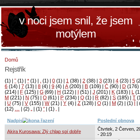
v noci jsem snil, že jsem
motýlem
Domů
Rejstřík
(1)
|
"
(1)
|
*
(1)
|
.
(1)
|
0
(1)
|
1
(38)
|
2
(38)
|
3
(23)
|
4
(23)
|
5
(
6
(14)
|
7
(13)
|
8
(4)
|
9
(4)
|
A
(200)
|
B
(109)
|
Č
(90)
|
D
(176)
(214)
|
F
(125)
|
G
(69)
|
H
(122)
|
I
(51)
|
J
(201)
|
K
(183)
|
L
(1
M
(221)
|
N
(75)
|
O
(61)
|
P
(234)
|
Q
(1)
|
R
(82)
|
S
(185)
|
T
(
|
U
(75)
|
V
(155)
|
W
(21)
|
Y
(4)
|
Z
(128)
|
Ο
(1)
|
М
(2)
|
(1)
آ
|
(12)
…
|
(2)
„
|
(1)
“
|
(1)
‚
|
Nadpis
Poslední obnova
Čtvrtek, 2 Červen, 2
Akira Kurosawa: Zlý chlap spí dobře
- 20:19