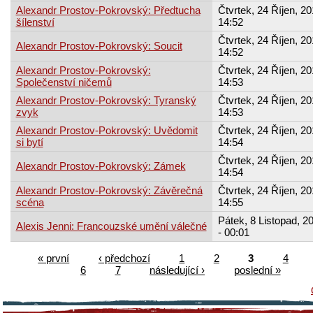
Alexandr Prostov-Pokrovský: Předtucha
Čtvrtek, 24 Říjen, 20
šílenství
14:52
Čtvrtek, 24 Říjen, 20
Alexandr Prostov-Pokrovský: Soucit
14:52
Alexandr Prostov-Pokrovský:
Čtvrtek, 24 Říjen, 20
Společenství ničemů
14:53
Alexandr Prostov-Pokrovský: Tyranský
Čtvrtek, 24 Říjen, 20
zvyk
14:53
Alexandr Prostov-Pokrovský: Uvědomit
Čtvrtek, 24 Říjen, 20
si bytí
14:54
Čtvrtek, 24 Říjen, 20
Alexandr Prostov-Pokrovský: Zámek
14:54
Alexandr Prostov-Pokrovský: Závěrečná
Čtvrtek, 24 Říjen, 20
scéna
14:55
Pátek, 8 Listopad, 2
Alexis Jenni: Francouzské umění válečné
- 00:01
« první
‹ předchozí
1
2
3
4
6
7
následující ›
poslední »