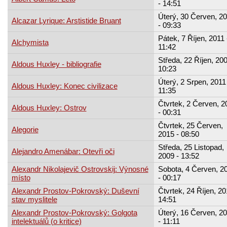
- 14:51
Úterý, 30 Červen, 2
Alcazar Lyrique: Arstistide Bruant
- 09:33
Pátek, 7 Říjen, 2011 
Alchymista
11:42
Středa, 22 Říjen, 200
Aldous Huxley - bibliografie
10:23
Úterý, 2 Srpen, 2011 
Aldous Huxley: Konec civilizace
11:35
Čtvrtek, 2 Červen, 2
Aldous Huxley: Ostrov
- 00:31
Čtvrtek, 25 Červen,
Alegorie
2015 - 08:50
Středa, 25 Listopad,
Alejandro Amenábar: Otevři oči
2009 - 13:52
Alexandr Nikolajevič Ostrovskij: Výnosné
Sobota, 4 Červen, 2
místo
- 00:17
Alexandr Prostov-Pokrovský: Duševní
Čtvrtek, 24 Říjen, 20
stav myslitele
14:51
Alexandr Prostov-Pokrovský: Golgota
Úterý, 16 Červen, 2
intelektuálů (o kritice)
- 11:11